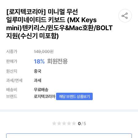
[로지텍코리아] 미니멀 무선
일루미네이티드 키보드 (MX Keys
mini)텐키리스/윈도우&Mac호환/BOLT
지원(수신기 미포함)
시중가
149,000
원
%
회원전용
18
판매가
원산지
중국
과세/면세
과세
배송비
무료배송
브랜드
로지텍코리아
해당 브랜드 상품보기
0
/5