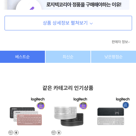
상품 상세정보 펼쳐보기
판매자 정보
상호/대표자
(주) 동이커머스
베스트순
최신순
낮은평점순
사업자 번호
346-87-03831
통신판매업 번호
제2026-고양덕양구-1438호
같은 카테고리 인기상품
이메일
dongeecom@naver.com
소재지
경기도 고양시 덕양구 꽃마을로64, 1235호