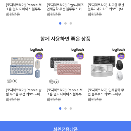
무
[로지텍코리아] Pebble 저
[로지텍코리아] Ergo시리즈
[로지텍코리아] 최고급 무선
소음 멀티 디바이스 블루투스
인체공학 무선 블루투스 키보
일루미네이티드 키보드 (MX
S
무선 키보드 (K380S)
드 (WAVE KEYS)
Keys S)블루투스/BO...
B
회원전용
회원전용
회원전용
함께 사용하면 좋은 상품
즈
[로지텍코리아] Pebble 슬
[로지텍코리아] Pebble 저
[로지텍코리아] 인체공학 무
키보
림 무소음 무선 키보드+마우
소음 멀티 디바이스 블루투스
선 블루투스 키보드+마우스
투
스 SET (K380s+M350s)
무선 키보드 (K380S)
세트 (WAVE KEYS+LI...
회원전용
회원전용
회원전용
회원전용상품