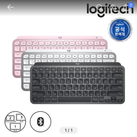
0
1
/
1