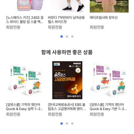
계
[노스페이스 키즈] 24SS 걸
버뮤다 7부반바지 남여공용
에이프릴샤워 장우산
[
츠
스 와이드 블링 업 스쿨 팩
헬스 와이드핏
NM2DQ03_KIDS
N
회원전용
회원전용
회원전용
함께 사용하면 좋은 상품
시
[길벗스쿨] 기적의 영단어
[한국교육방송공사] EBS 올
[길벗스쿨] 기적의 영단어
활용
Quick & Easy 실력 1~2권
림포스 고급영어독해 영미 비
Quick & Easy 기본 1~2권
8
세트 [ 2권 ]
문학 읽기 (2026년)
세트 [ 2권 ]
회원전용
회원전용
회원전용