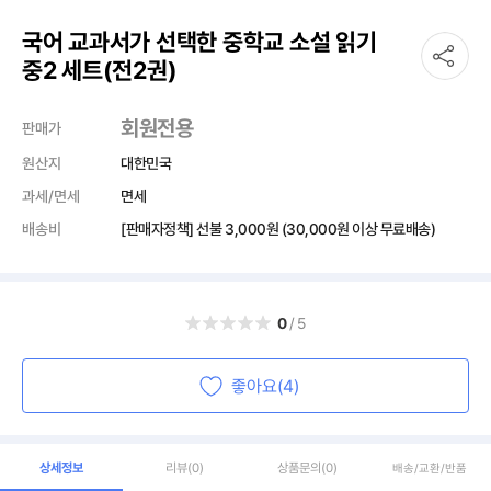
국어 교과서가 선택한 중학교 소설 읽기
중2 세트(전2권)
회원전용
판매가
원산지
대한민국
과세/면세
면세
배송비
[판매자정책] 선불
3,000원
(30,000원 이상 무료배송)
0
/5
좋아요(4)
상세정보
리뷰
(0)
상품문의
(0)
배송/교환/반품