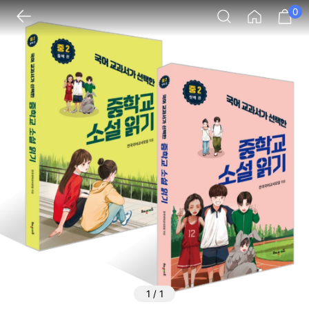
0
1
/
1