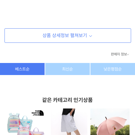
상품 상세정보 펼쳐보기
판매자 정보
상호/대표자
(주) 동이커머스
베스트순
최신순
낮은평점순
사업자 번호
346-87-03831
통신판매업 번호
제2026-고양덕양구-1438호
같은 카테고리 인기상품
이메일
dongeecom@naver.com
소재지
경기도 고양시 덕양구 꽃마을로64, 1235호