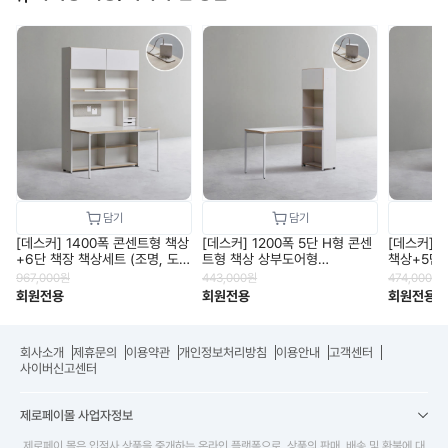
[데스커] 1400폭 콘센트형 책상
[데스커] 1200폭 5단 H형 콘센
[데스커] 
+6단 책장 책상세트 (조명, 도
트형 책상 상부도어형
책상+5단 
어 포함) DSCJ146ALS
DSCJ165S
보드 미포함
967,000
원
443,000
원
474,000
원
회원전용
회원전용
회원전용
회사소개
제휴문의
이용약관
개인정보처리방침
이용안내
고객센터
사이버신고센터
제로페이몰 사업자정보
제로페이 몰은 입점사 상품을 중개하는 온라인 플랫폼으로, 상품의 판매, 배송 및 환불에 대