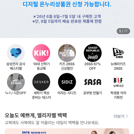
5
/
17
삼성전자 감사
10대 신학기
키즈 26SS
26SS 67%
뉴에라키즈
페스티벌
등교룩
신상할인
OFF
26SS
1+1 / 시즌OFF
새학기 책상
의자는 시디즈
공부방 만들기
학생용 의자
준비는 데스커
기획전
오늘도 예쁘게, 엘리자벨 백팩
더보기
교복에도 사복에도 잘 어울리는 데일리 백팩을 만나보세요.