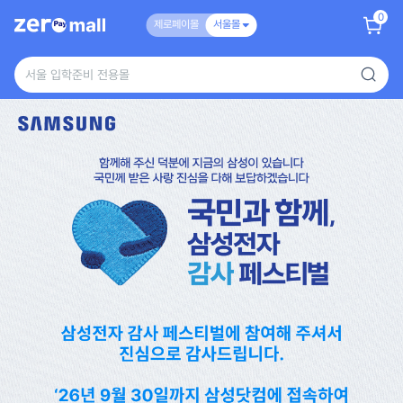
0
제로페이몰
서울몰