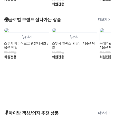
회원전용
🌍글로벌 브랜드 잘나가는 상품
더보기
스투시 베이직로고 반팔티셔츠 /
스투시 릴렉스 반팔티 / 옵션 택
꼼데가르송
옵션 택일
일
/ 옵션 택
99,000
원
99,000
원
120,000
원
회원전용
회원전용
회원전용
🪑아이방 책상/의자 추천 상품
더보기