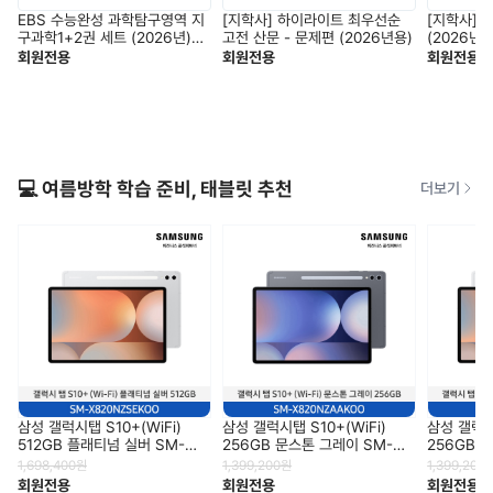
EBS 수능완성 과학탐구영역 지
[지학사] 하이라이트 최우선순
[지학사] 
구과학1+2권 세트 (2026년)
고전 산문 - 문제편 (2026년용)
(2026년용
2027학년도 수능 연계교재
회원전용
회원전용
회원전용
💻 여름방학 학습 준비, 태블릿 추천
더보기
삼성 갤럭시탭 S10+(WiFi)
삼성 갤럭시탭 S10+(WiFi)
삼성 갤럭시탭
512GB 플래티넘 실버 SM-
256GB 문스톤 그레이 SM-
256GB 
X820NZSEKOO
X820NZAAKOO
X820NZ
1,698,400
원
1,399,200
원
1,399,200
회원전용
회원전용
회원전용