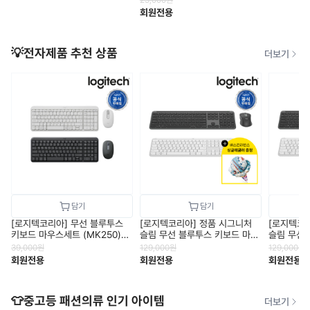
회원전용
💡전자제품 추천 상품
더보기
[로지텍코리아] 무선 블루투스
[로지텍코리아] 정품 시그니처
[로지텍코
키보드 마우스세트 (MK250)
슬림 무선 블루투스 키보드 마우
슬림 무선
무선콤보/수신기미포함
스 세트 (MK950)
스 세트 (M
39,000
원
129,000
원
129,000
원
회원전용
회원전용
회원전용
👕중고등 패션의류 인기 아이템
더보기