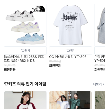
[노스페이스 키즈] 25SS 키즈
OG 에센셜 반팔티 YT-303
핀턱 카펜
코트 NS94R82_KIDS
YP-501
33,300
원
89,000
원
42,800
원
회원전용
회원전용
회원전용
👕키즈 의류 인기 아이템
더보기