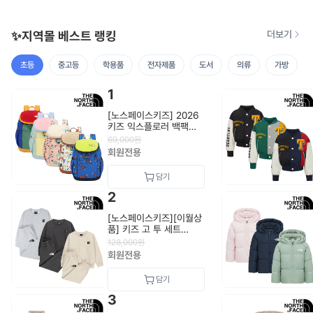
✨지역몰 베스트 랭킹
더보기
초등
중고등
학용품
전자제품
도서
의류
가방
1
[노스페이스키즈] 2026
키즈 익스플로러 백팩
NM2DS55_KIDS
69,000
원
회원전용
2
[노스페이스키즈][이월상
품] 키즈 고 투 세트
NM5MS01_KIDS
128,000
원
회원전용
3