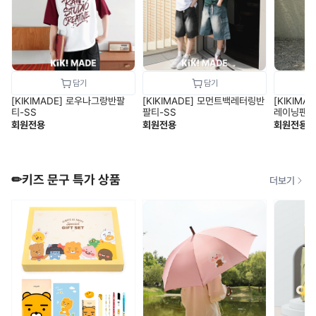
[KIKIMADE] 로우나그랑반팔
[KIKIMADE] 모먼트백레터링반
[KIKIM
티-SS
팔티-SS
레이닝팬츠
회원전용
회원전용
회원전용
✏키즈 문구 특가 상품
더보기