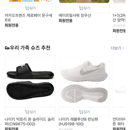
카카오프렌즈 제로페이 문구세
에이프릴샤워 장우산
1+1(2P
트6
산 암막양
회원전용
회원전용
31,900
원
회원전용
👟우리 가족 슈즈 추천
더보기
나이키 빅토리 원 슬라이드 슬리
나이키 레볼루션8 런닝화
언더아머 
퍼(CN9675-002)
(HJ9198-100)
튼 쿼터 양말
3켤레
회원전용
회원전용
89,000
원