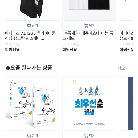
아디다스 ADI365 클라이마쿨
아디다스 
(여름세일) 메종키츠네 더블 폭
러닝 탱크탑 민소매티
캡모자(KV
스 헤드
(JZ6544)
39,000
원
29,000
원
239,000
원
회원전용
회원전용
회원전용
🔥요즘 잘나가는 상품
더보기