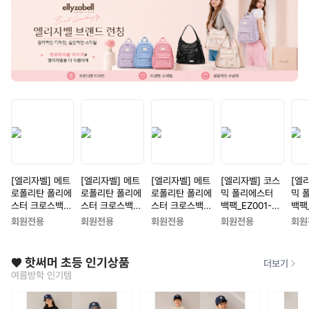
[엘리자벨] 메트
[엘리자벨] 메트
[엘리자벨] 메트
[엘리자벨] 코스
[엘
로폴리탄 폴리에
로폴리탄 폴리에
로폴리탄 폴리에
믹 폴리에스터
믹 
스터 크로스백_E
스터 크로스백_E
스터 크로스백_E
백팩_EZ001-B
백팩_
Z005-BK[블랙]
Z005-SV[실버]
Z005-WH[화이
K[블랙]
V[실
회원전용
회원전용
회원전용
회원전용
회원
트]
❤️ 핫써머 초등 인기상품
더보기
여름방학 인기템