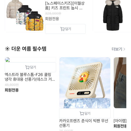
[노스페이스키즈][이월상
품] 키즈 프린트 눕시 자
켓 (RDS)
328,000
원
NJ1DR65_KIDS
회원전용
☀️ 더운 여름 필수템
더보기
엑스트라 블루스톰-F26 쿨링
냉각 휴대용 선풍기(데스크 거치
&100도 회전 베이스)
45,800
원
회원전용
카카오프렌즈 춘식이 빅팬 무선
[아이랩] 
선풍기
회원전용
25,000
원