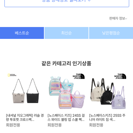
판매자 정보
상호/대표자
(주) 동이커머스
베스트순
최신순
낮은평점순
사업자 번호
346-87-03831
통신판매업 번호
제2026-고양덕양구-1438호
같은 카테고리 인기상품
이메일
dongeecom@naver.com
소재지
경기도 고양시 덕양구 꽃마을로64, 1235호
[내셔널 지오그래픽] 러슬 경
[노스페이스 키즈] 24SS 걸
[노스페이스키즈] 25SS 주
[
메틱
량 투포켓 크로스백
스 와이드 블링 업 스쿨 팩
니어 라이트 짐 색
N256ACR010
NM2DQ03_KIDS
NN2PR01_KIDS
N
회원전용
회원전용
회원전용