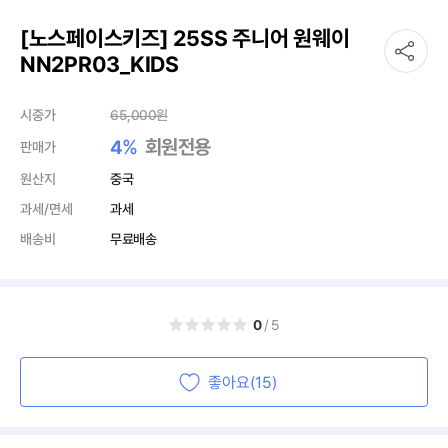
[노스페이스키즈] 25SS 주니어 원웨이
NN2PR03_KIDS
시중가
65,000
원
%
회원전용
4
판매가
원산지
중국
과세/면세
과세
배송비
무료배송
0
/5
좋아요(15)