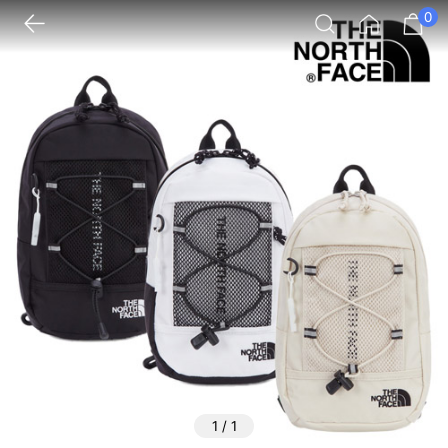
0
1
/
1