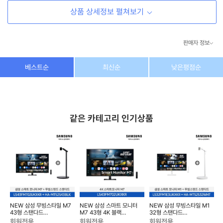
상품 상세정보 펼쳐보기
판매자 정보
상호/대표자
(주) 동이커머스
베스트순
최신순
낮은평점순
사업자 번호
346-87-03831
통신판매업 번호
제2026-고양덕양구-1438호
같은 카테고리 인기상품
이메일
dongeecom@naver.com
소재지
경기도 고양시 덕양구 꽃마을로64, 1235호
NEW 삼성 무빙스타일 M7
NEW 삼성 스마트 모니터
NEW 삼성 무빙스타일 M1
43형 스탠다드
M7 43형 4K 블랙
32형 스탠다드
LS43FM702U-2BE
LS43FM702UKXKR
LS32FM1E3U-2WE
L
회원전용
회원전용
회원전용