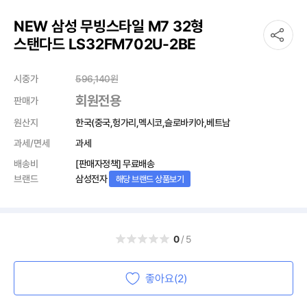
NEW 삼성 무빙스타일 M7 32형
스탠다드 LS32FM702U-2BE
시중가
596,140
원
회원전용
판매가
원산지
한국(중국,헝가리,멕시코,슬로바키아,베트남
과세/면세
과세
배송비
[판매자정책] 무료배송
브랜드
삼성전자
해당 브랜드 상품보기
0
/5
좋아요(2)