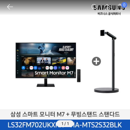
0
1
/
1