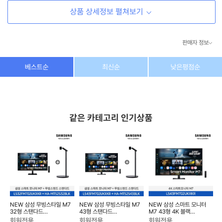
상품 상세정보 펼쳐보기
판매자 정보
상호/대표자
(주) 동이커머스
베스트순
최신순
낮은평점순
사업자 번호
346-87-03831
통신판매업 번호
제2026-고양덕양구-1438호
같은 카테고리 인기상품
이메일
dongeecom@naver.com
소재지
경기도 고양시 덕양구 꽃마을로64, 1235호
NEW 삼성 무빙스타일 M7
NEW 삼성 무빙스타일 M7
NEW 삼성 스마트 모니터
HD
32형 스탠다드
43형 스탠다드
M7 43형 4K 블랙
LS32FM702U-2BE
LS43FM702U-2BE
LS43FM702UKXKR
L
회원전용
회원전용
회원전용