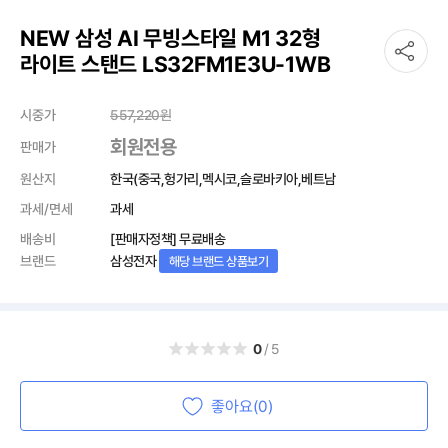
NEW 삼성 AI 무빙스타일 M1 32형
라이트 스탠드 LS32FM1E3U-1WB
시중가
557,220
원
회원전용
판매가
원산지
한국(중국,헝가리,멕시코,슬로바키아,베트남
과세/면세
과세
배송비
[판매자정책] 무료배송
브랜드
삼성전자
해당 브랜드 상품보기
0
/5
좋아요(0)