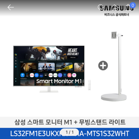
0
1
/
1