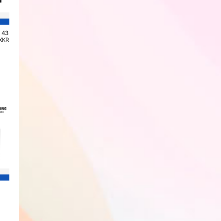
 43
NEW 삼성 무빙스타일 M1 32형
NEW 삼성 무빙스타일 M1 43형
삼성 스마트 모니터 M
KXKR
스탠다드 LS32FM1E3U-2WE
스탠다드 LS43FM1E3U-2WE
화이트 LS32FM1E
회원전용
회원전용
회원전용
삼성 갤럭시탭 S10+(WiFi)
삼성 갤럭시탭 S10+(WiFi)
삼성 갤럭시탭 S10+
256GB 문스톤 그레이 SM-
256GB 플래티넘 실버 SM-
512GB 문스톤 그레
X820NZAAKOO
X820NZSAKOO
X820NZAEKOO
회원전용
회원전용
회원전용