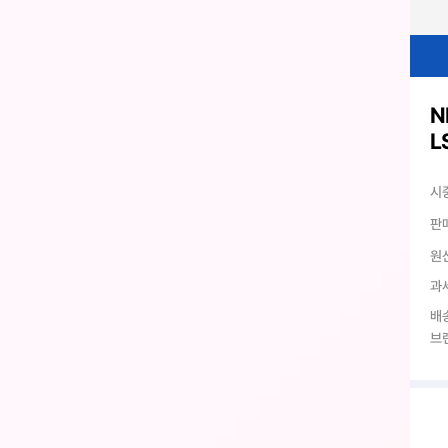
N
L
시
판
원
과
배
브