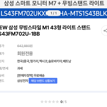
1
/
1
EW 삼성 무빙스타일 M1 43형 라이트 스탠드
S43FM702U-1BB
중가
642,880
원
회원전용
매가
산지
한국(중국,헝가리,멕시코,슬로바키아,베트남
세/면세
과세
송비
[판매자정책] 무료배송
랜드
삼성전자
해당 브랜드 상품보기
0
/5