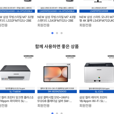
W 삼성 무빙스타일 M7 32형
NEW 삼성 무빙스타일 M7 43형
NEW 삼성 스마트 모니터 M7
다드 LS32FM702U-2BE
스탠다드 LS43FM702U-2BE
형 4K 블랙 LS43FM702U
원전용
회원전용
회원전용
함께 사용하면 좋은 상품
 컬러 프린터 잉크젯 플러스S
삼성 갤럭시탭 S10+(WiFi)
삼성 컬러 레이저 프린터
/16ppm 와이파이 SL-
512GB 플래티넘 실버 SM-
18/4ppm Wi-Fi SL-
685W
X820NZSEKOO
C515W/HYP
원전용
회원전용
회원전용