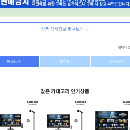
상품 상세정보 펼쳐보기
판매자 
상호/대표자
(주) 동이커머스
베스트순
최신순
낮은평점순
사업자 번호
346-87-03831
통신판매업 번호
제2026-고양덕양구-1438호
같은 카테고리 인기상품
이메일
dongeecom@naver.com
소재지
경기도 고양시 덕양구 꽃마을로64, 1235호