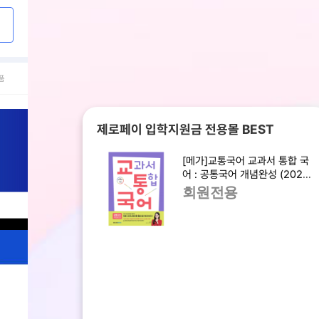
품
제로페이 입학지원금 전용몰 BEST
[메가]교통국어 교과서 통합 국
어 : 공통국어 개념완성 (2025
년)
회원전용