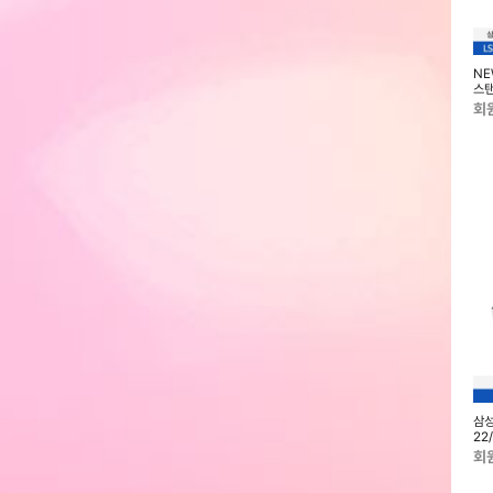
마트 모니터 M7 32
삼성 모니터 32형(80.1cm) 4K
삼성 스마트 모니터 M5 M50D
NE
랙 LS32FM702UKXKR
UHD 플랫 LU32J592UQKXKR
32형(80.1cm) FHD 화이트
스탠
LS32DM503EKXKR
회원전용
회원전용
회
럭시 버즈3 FE (색
NEW 삼성 무빙스타일 M7 32형
(제트배송) NEW 삼성 갤럭시탭
삼성
R420N
스탠다드 LS32FM702U-2BE
S11(WiFi) (256GB) (색상선택)
22
SM-X730N
T1
회원전용
회원전용
회