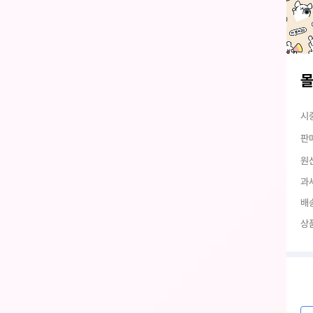
몰
시
판
원
과
배
상