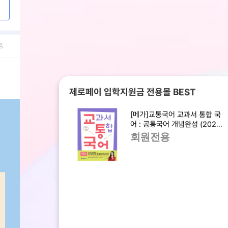
품
제로페이 입학지원금 전용몰 BEST
[메가]교통국어 교과서 통합 국
어 : 공통국어 개념완성 (2025
년)
회원전용