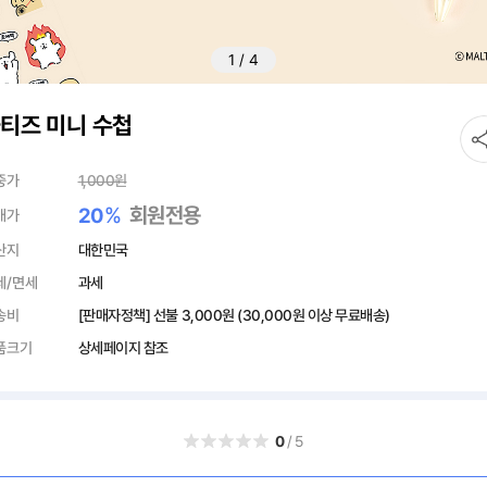
1
/
4
티즈 미니 수첩
중가
1,000
원
%
회원전용
20
매가
산지
대한민국
세/면세
과세
송비
[판매자정책] 선불
3,000원
(30,000원 이상 무료배송)
품크기
상세페이지 참조
0
/5