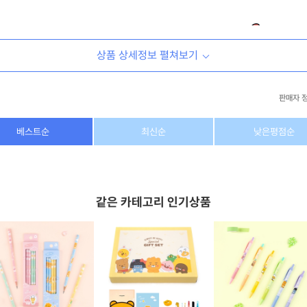
상품 상세정보 펼쳐보기
판매자 
상호/대표자
(주) 동이커머스
베스트순
최신순
낮은평점순
사업자 번호
346-87-03831
통신판매업 번호
제2026-고양덕양구-1438호
같은 카테고리 인기상품
이메일
dongeecom@naver.com
소재지
경기도 고양시 덕양구 꽃마을로64, 1235호