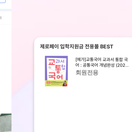
품
제로페이 입학지원금 전용몰 BEST
[메가]교통국어 교과서 통합 국
어 : 공통국어 개념완성 (2025
년)
회원전용