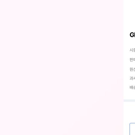
G
시
판
원
과
배