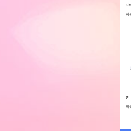
런 반팔티 YT-302
아플리케 자수 피그먼트 반팔티
래글런 럭비 카라 트랙 반팔티 YT-
컬러
YT-306
305
회원전용
회원전용
회
드 셔츠 YLS-701
OG 헨리넥 후드티 YHT-404
커브드 벌룬 카펜터 데님팬츠
컬러
YLP-603
회원전용
회원전용
회