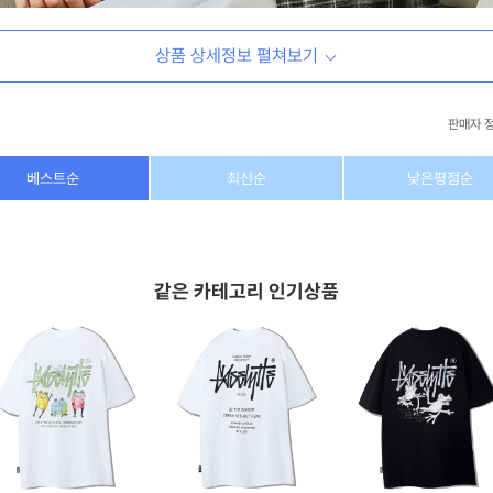
상품 상세정보 펼쳐보기
판매자 
상호/대표자
(주) 동이커머스
베스트순
최신순
낮은평점순
사업자 번호
346-87-03831
통신판매업 번호
제2026-고양덕양구-1438호
같은 카테고리 인기상품
이메일
dongeecom@naver.com
소재지
경기도 고양시 덕양구 꽃마을로64, 1235호