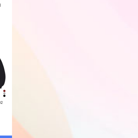
티
핀턱 카펜터 버뮤다 스웨트 팬츠
핀턱 트랙 버뮤다 하프팬츠 YP-
원턱 카펜터 버뮤다 
YP-501
5Y04
502
회원전용
회원전용
회원전용
02
OG 래글런 2WAY 후드집업
OG 에센셜 후드티 YHT-401
OG 아플리케 자수
YHZ-201
티 YHT-403
회원전용
회원전용
회원전용