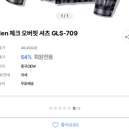
1
/
1
len 체크 오버핏 셔츠 GLS-709
중가
49,900
원
%
회원전용
54
매가
산지
중국OEM
세/면세
과세
송비
무료배송
0
/5
좋아요(0)