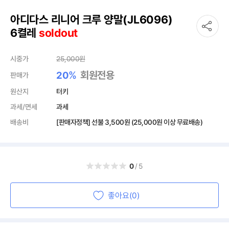
아디다스 리니어 크루 양말(JL6096)
6켤레
soldout
시중가
25,000
원
%
회원전용
20
판매가
원산지
터키
과세/면세
과세
배송비
[판매자정책] 선불
3,500원
(25,000원 이상 무료배송)
0
/5
좋아요(0)