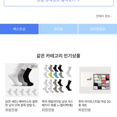
판매자 정보
상호/대표자
(주) 동이커머스
베스트순
최신순
낮은평점순
사업자 번호
346-87-03831
통신판매업 번호
제2026-고양덕양구-1438호
같은 카테고리 인기상품
이메일
dongeecom@naver.com
소재지
경기도 고양시 덕양구 꽃마을로64, 1235호
세
[5장 세트] 에버라스트 발편
푸마 데일리타임 남성 삭스
푸마 라이프스타일 여성 20
신
한 남자 단목 중목 양말 5켤
패키지 18종 (+멀티백1종)
종 세트
레
목
회원전용
회원전용
회원전용