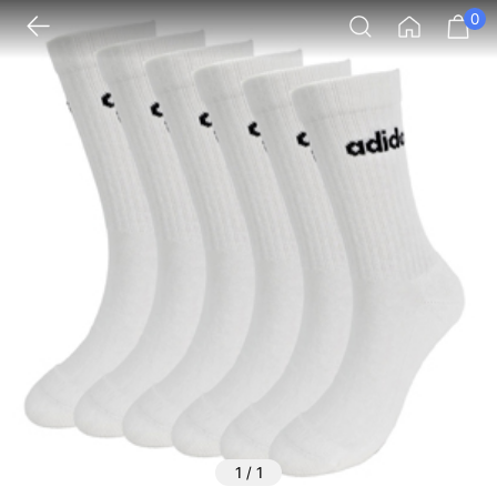
0
1
/
1