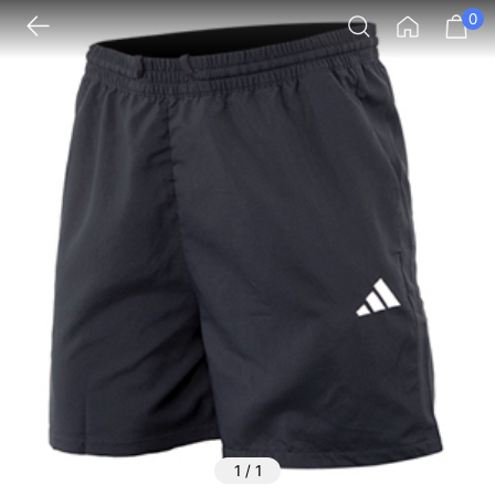
0
1
/
1