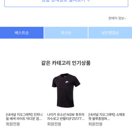
판매자 정보
상호/대표자
(주) 동이커머스
베스트순
최신순
낮은평점순
사업자 번호
346-87-03831
통신판매업 번호
제2026-고양덕양구-1438호
같은 카테고리 인기상품
이메일
dongeecom@naver.com
소재지
경기도 고양시 덕양구 꽃마을로64, 1235호
시
[내셔널 지오그래픽] 인피니
나이키 유소년 NSW 퓨추라
[내셔널 지오그래픽] 소매포
[
막이
움 배색 라이트 덕다운 점퍼
자수로고 반팔티(FZ5177-
켓 블루종점퍼
N227UDW410
010)
N226UJP340
N
회원전용
회원전용
회원전용
T