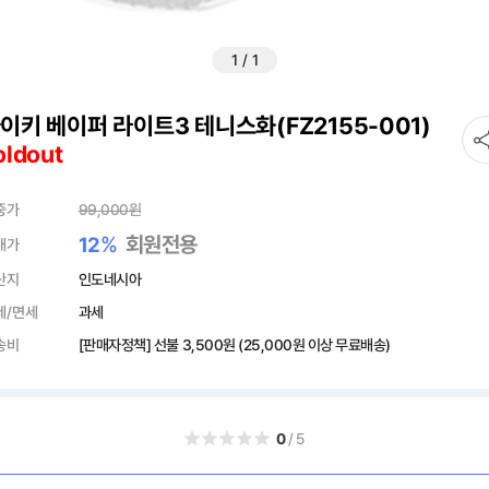
1
/
1
이키 베이퍼 라이트3 테니스화(FZ2155-001)
oldout
중가
99,000
원
%
회원전용
12
매가
산지
인도네시아
세/면세
과세
송비
[판매자정책] 선불
3,500원
(25,000원 이상 무료배송)
0
/5