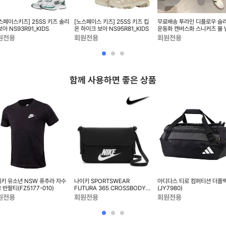
스페이스키즈] 25SS 키즈 솔리
[노스페이스 키즈] 25SS 키즈 킵
무료배송 투라인 디플로우 슬
보아 NS93R91_KIDS
온 하이크 보아 NS95R81_KIDS
운동화 캔버스화 스니커즈 뮬 
원전용
회원전용
회원전용
함께 사용하면 좋은 상품
키 유소년 NSW 퓨추라 자수
나이키 SPORTSWEAR
아디다스 티로 컴퍼티션 더플
 반팔티(FZ5177-010)
FUTURA 365 CROSSBODY
(JY7980)
BAG - CW9300-010
원전용
회원전용
회원전용