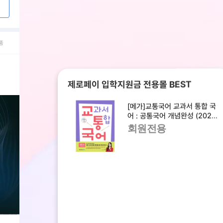
품
제로페이 입학지원금 전용몰 BEST
[메가]교통국어 교과서 통합 국
어 : 공통국어 개념완성 (2025
년)
회원전용