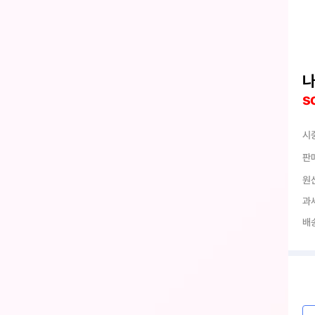
나
s
시
판
원
과
배