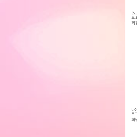
시 7 런닝화
[노스페이스키즈] 26SS 키즈 솔리
아디다스 여성 런 팔콘5 런닝화
[노
드 샌달 NS82S88_KIDS
(IH7760)
드 
회원전용
회원전용
회
보아 방한슬리퍼 브라
아디다스 갤럭시 7 런닝화
국내정품- 삼선 스포츠웨어 크루
나이
(ID8757)
양말(HT3458) 3켤레
로고
회원전용
회원전용
회