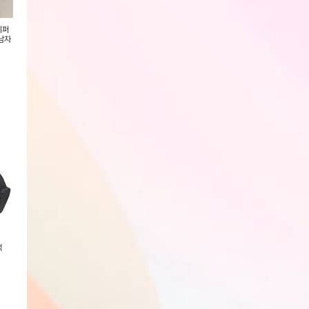
리퍼
아디다스 울트라런 5 런닝화
나이키 런 디파이 런닝화
여성 스니커즈 뮬 2컬러 베이직 사
남자
(IE8794)
(HM9594-004)
계절 슬리퍼 카높이
회원전용
회원전용
회원전용
백
아디다스 울트라런 5 런닝화
나이키 런 디파이 런닝화
나이키 브라질리아 9
(IE8794)
(HM9594-004)
(DH7709-010)
회원전용
회원전용
회원전용