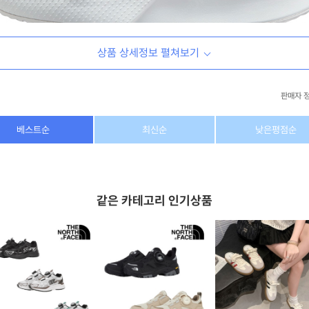
상품 상세정보 펼쳐보기
판매자 
상호/대표자
(주) 동이커머스
베스트순
최신순
낮은평점순
사업자 번호
346-87-03831
통신판매업 번호
제2026-고양덕양구-1438호
같은 카테고리 인기상품
이메일
dongeecom@naver.com
소재지
경기도 고양시 덕양구 꽃마을로64, 1235호