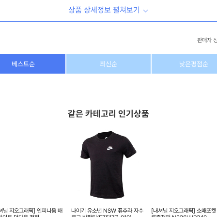
상품 상세정보 펼쳐보기
판매자 
상호/대표자
(주) 동이커머스
베스트순
최신순
낮은평점순
사업자 번호
346-87-03831
통신판매업 번호
제2026-고양덕양구-1438호
같은 카테고리 인기상품
이메일
dongeecom@naver.com
소재지
경기도 고양시 덕양구 꽃마을로64, 1235호
셔널 지오그래픽] 인피니움 배
나이키 유소년 NSW 퓨추라 자수
[내셔널 지오그래픽] 소매포켓