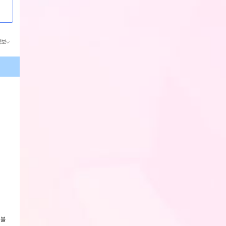
정보
 블
[내셔널 지오그래픽] 어반 투포켓
[내셔널 지오그래픽] 스윙 덕다운
버뮤다 7부반바지 