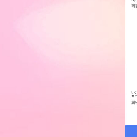
N236USW110
자 밴딩 바지 세미 카고 와이드 팬
이넥 스트레치 바람막이 자켓
색 
츠
N236UJP330
N2
회원전용
회원전용
회
보아 방한슬리퍼 브라
아디다스 갤럭시 7 런닝화
국내정품- 삼선 스포츠웨어 크루
나이
(ID8757)
양말(HT3458) 3켤레
로고
회원전용
회원전용
회