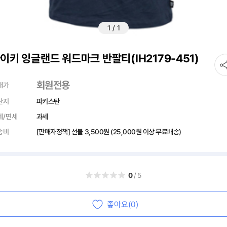
1
/
1
이키 잉글랜드 워드마크 반팔티(IH2179-451)
회원전용
매가
산지
파키스탄
세/면세
과세
송비
[판매자정책] 선불
3,500원
(25,000원 이상 무료배송)
0
/5
좋아요(0)