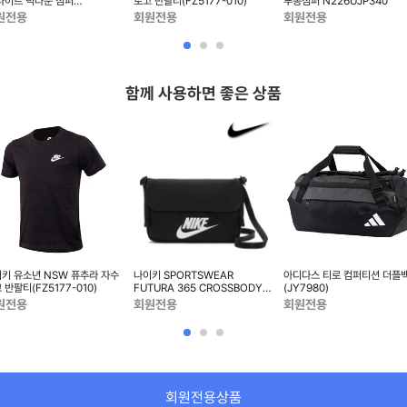
라이트 덕다운 점퍼
로고 반팔티(FZ5177-010)
루종점퍼 N226UJP340
27UDW410
원전용
회원전용
회원전용
함께 사용하면 좋은 상품
키 유소년 NSW 퓨추라 자수
나이키 SPORTSWEAR
아디다스 티로 컴퍼티션 더플
 반팔티(FZ5177-010)
FUTURA 365 CROSSBODY
(JY7980)
BAG - CW9300-010
원전용
회원전용
회원전용
회원전용상품