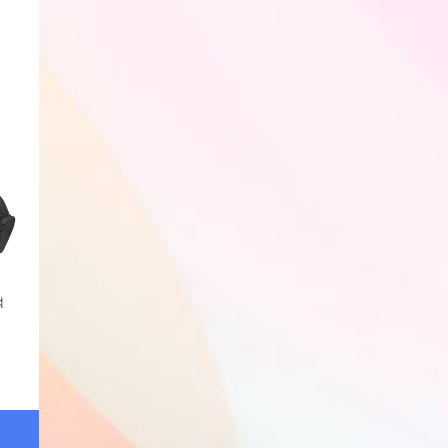
스트레치 팬츠
경량 베스트
와이드핏
N227MPT510/N227WPT510
N227MDV510/N227WDV510
회원전용
회원전용
회원전용
백
아디다스 울트라런 5 런닝화
나이키 런 디파이 런닝화
나이키 브라질리아 9
(IE8794)
(HM9594-004)
(DH7709-010)
회원전용
회원전용
회원전용