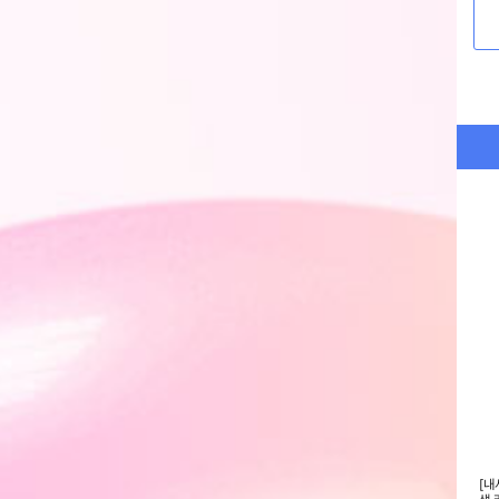
래픽] UNI 에센셜
NEOZZANG]사계절 트레이닝 남
[내셔널 지오그래픽] 어반시티 하
[내