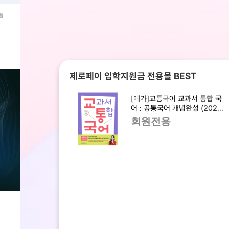
품
제로페이 입학지원금 전용몰 BEST
[메가]교통국어 교과서 통합 국
어 : 공통국어 개념완성 (2025
년)
회원전용