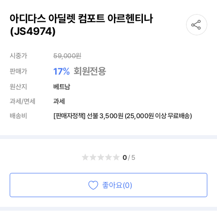
아디다스 아딜렛 컴포트 아르헨티나
(JS4974)
시중가
59,000
원
%
회원전용
17
판매가
원산지
베트남
과세/면세
과세
배송비
[판매자정책] 선불
3,500원
(25,000원 이상 무료배송)
0
/5
좋아요(0)