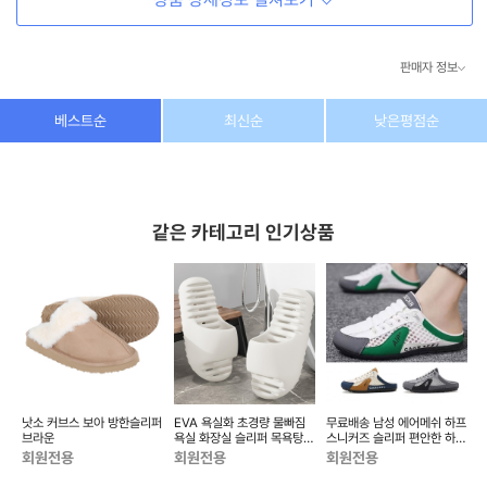
판매자 정보
상호/대표자
(주) 동이커머스
베스트순
최신순
낮은평점순
사업자 번호
346-87-03831
통신판매업 번호
제2026-고양덕양구-1438호
같은 카테고리 인기상품
이메일
dongeecom@naver.com
소재지
경기도 고양시 덕양구 꽃마을로64, 1235호
부
낫소 커브스 보아 방한슬리퍼
EVA 욕실화 초경량 물빠짐
무료배송 남성 에어메쉬 하프
숏
 신
브라운
욕실 화장실 슬리퍼 목욕탕
스니커즈 슬리퍼 편안한 하프
샤워 생활 용품 물놀이...
운동화 실내화 거실...
논
회원전용
회원전용
회원전용