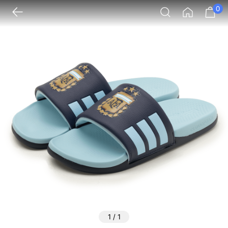
0
1
/
1