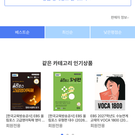
유형 연습①
유형 연습②
판매자 정보
유형 연습③
유형 연습④
상호/대표자
(주) 동이커머스
베스트순
최신순
낮은평점순
02 문학
사업자 번호
346-87-03831
유형 연습①
통신판매업 번호
제2026-고양덕양구-1438호
유형 연습②
같은 카테고리 인기상품
유형 연습③
이메일
dongeecom@naver.com
유형 연습④
유형 연습⑤
소재지
경기도 고양시 덕양구 꽃마을로64, 1235호
03 화법
유형 연습①
유형 연습②
[한국교육방송공사] EBS 올
[한국교육방송공사] EBS 올
EBS 2027학년도 수능연계
E
27
림포스 고급영어독해 영미 비
림포스 유형편 대수 (2026
교재의 VOCA 1800 (2026
문학 읽기 (2026년)
년)
년)
(
회원전용
회원전용
회원전용
능
04 작문