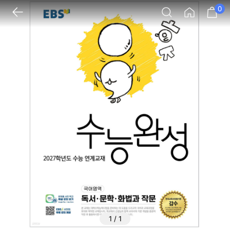
0
1
/
1