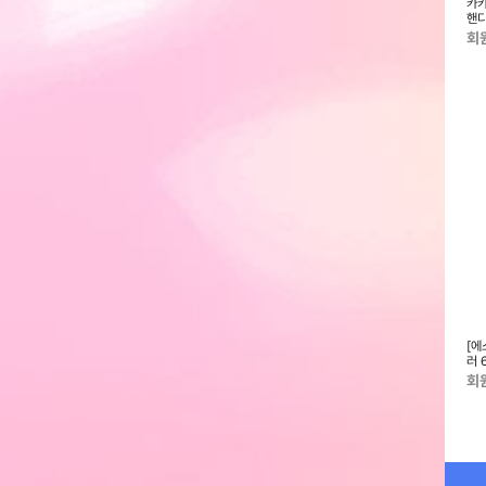
드 팬
[앤루시] 폴드에어 프로 탁상용 써
엑스트라 블루스톰-F19 초미니 휴
카카
큘레이터_AN-F40W
대용선풍기 CL
핸디
회원전용
회원전용
회
FW★후드 집업자켓
[보루네오 하우스] 프리모 메쉬체
[보루네오 하우스] 프리모 심플 화
[에
용) PU5327
어/ SB001
이트 메쉬체어/ CB033
러 
회원전용
회원전용
회