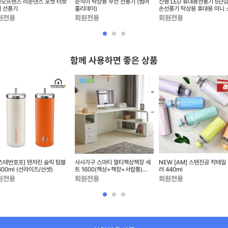
오프렌즈 라춘댄스 포켓 터보
춘식이 탁상용 무선 선풍기 (썸머
신형 LED 휴대용선풍기 5단
 선풍기
홀리데이)
손선풍기 탁상용 휴대용 미니 
선풍기 무...
원전용
회원전용
회원전용
함께 사용하면 좋은 상품
스테반호프] 텐저린 슬릭 텀블
사사가구 스마티 멀티책상책장 세
NEW [AM] 스텐진공 칵테일
600ml (선라이즈/선셋)
트 1600(책상+책장+서랍통)
러 440ml
S30436
원전용
회원전용
회원전용