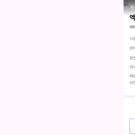
엑
레
시
판
원
과
배
브