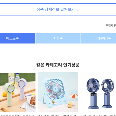
상품 상세정보 펼쳐보기
판매자 
상호/대표자
(주) 동이커머스
베스트순
최신순
낮은평점순
사업자 번호
346-87-03831
통신판매업 번호
제2026-고양덕양구-1438호
같은 카테고리 인기상품
이메일
dongeecom@naver.com
소재지
경기도 고양시 덕양구 꽃마을로64, 1235호