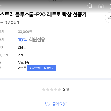
스트라 블루스톰-F20 레트로 탁상 선풍기
트로 탁상 선풍기
중가
33,000
원
%
회원전용
10
매가
산지
China
세/면세
과세
송비
무료배송
랜드
아크로
해당 브랜드 상품보기
0
/5
좋아요(0)