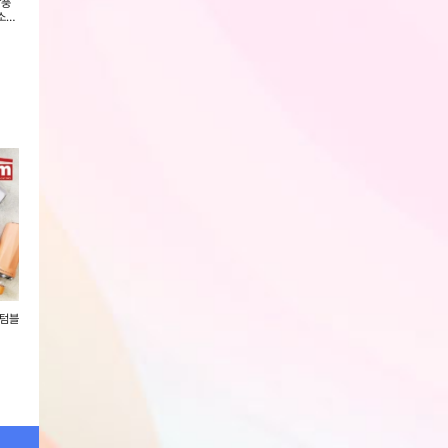
강풍
[아이랩] 100단 휴대용 냉각 프로
카카오프렌즈 춘식이 빅팬 무선 선
[앤루시] 프로즌 폴
소형
즌 팬
풍기
기
회원전용
회원전용
회원전용
 텀블
New [AM] 스텐진공 칵테일 텀블
[에스테반호프] 루헨 바이브 텀블
[보루네오 하우스]
러 530ml
러 887ml (그린/크림)
어/ SB002
회원전용
회원전용
회원전용