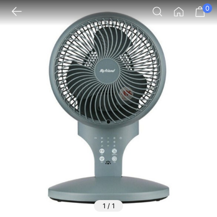
0
1
/
1