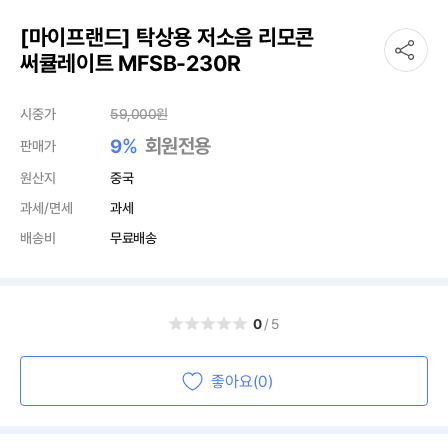
[마이프랜드] 탁상용 저소음 리모콘
써큘레이트 MFSB-230R
시중가
59,000
원
%
회원전용
9
판매가
원산지
중국
과세/면세
과세
배송비
무료배송
0
/5
좋아요(0)