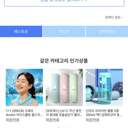
판매자 정보
상호/대표자
(주) 동이커머스
베스트순
최신순
낮은평점순
사업자 번호
346-87-03831
통신판매업 번호
제2026-고양덕양구-1438호
같은 카테고리 인기상품
이메일
dongeecom@naver.com
소재지
경기도 고양시 덕양구 꽃마을로64, 1235호
1+1 (2PACK) 2세대
[유토렉스] UV-C 무선 충전
산리오 트라이탄 물통 5종
)
4color 아이스쿨링 쿨스카프
식 휴대용 칫솔살균기 폴라곰
350ml 택1 입체피규어 휴대
넥쿨러 냉감 등산 넥밴드 얼
UTC-29
용이 무료배송
회원전용
회원전용
회원전용
음...