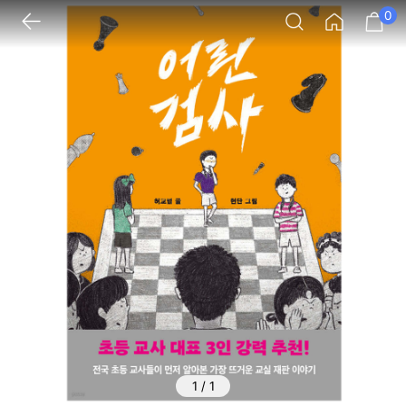
0
1
/
1