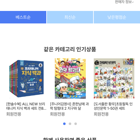
판매자 정보
상호/대표자
(주) 동이커머스
베스트순
최신순
낮은평점순
사업자 번호
346-87-03831
통신판매업 번호
제2026-고양덕양구-1438호
같은 카테고리 인기상품
이메일
dongeecom@naver.com
소재지
경기도 고양시 덕양구 꽃마을로64, 1235호
기
[한솔수북] ALL NEW 브리
[주니어김영사] 흔한남매 과
[도서출판 황우]초등필독 인
물
태니커 지식 백과 세트 전8권
학 탐험대 2 지구와 달
성인문학 1-50권 세트
학
(부록:브로마이드 4종+...
회원전용
회원전용
회원전용