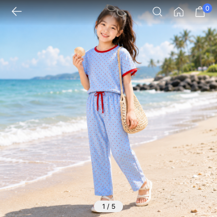
0
1
/
5