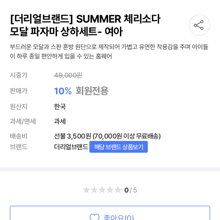
[더리얼브랜드] SUMMER 체리소다
모달 파자마 상하세트- 여아
부드러운 모달과 스판 혼방 원단으로 제작되어 가볍고 유연한 착용감을 주며 아이들
이 하루 종일 편안하게 입을 수 있는 홈웨어
시중가
49,000
원
%
회원전용
10
판매가
원산지
한국
과세/면세
과세
배송비
선불
3,500원
(70,000원 이상 무료배송)
브랜드
더리얼브랜드
해당 브랜드 상품보기
0
/5
좋아요(0)