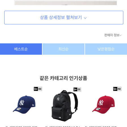
상품 상세정보 펼쳐보기
판매자 정보
상호/대표자
(주) 동이커머스
베스트순
최신순
낮은평점순
사업자 번호
346-87-03831
통신판매업 번호
제2026-고양덕양구-1438호
같은 카테고리 인기상품
이메일
dongeecom@naver.com
소재지
경기도 고양시 덕양구 꽃마을로64, 1235호