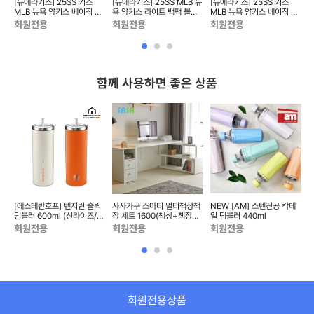
 키
[뉴에라키즈] 25SS 키즈
[뉴에라키즈] 25SS MLB 뉴
[뉴에라키즈] 25SS 키즈
[
MLB 뉴욕 양키스 베이직 볼
욕 양키스 라이트 백팩 블랙
MLB 뉴욕 양키스 베이직 볼
캡 다크 로얄 13570683
14541192
캡 스칼렛 13570679
회원전용
회원전용
회원전용
함께 사용하면 좋은 상품
심
[에스테반호프] 텐저린 슬릭
사사가구 스마티 멀티책상책
NEW [AM] 스텐진공 칵테
N
33
텀블러 600ml (선라이즈/선
장 세트 1600(책상+책장
일 텀블러 440ml
텀
셋)
+서랍통) S30436
회원전용
회원전용
회원전용
회원전용상품