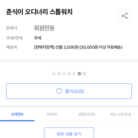
춘식이 오디너리 스톱워치
회원전용
판매가
과세/면세
과세
배송비
[판매자정책] 선불
3,000원
(30,000원 이상 무료배송)
0
/5
좋아요(0)
상세정보
리뷰
(0)
상품문의
(0)
배송/교환/반품
원본 내용 보기