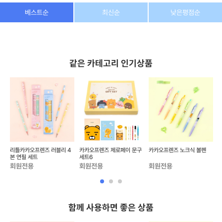
상호/대표자
(주) 동이커머스
베스트순
최신순
낮은평점순
사업자 번호
346-87-03831
통신판매업 번호
제2026-고양덕양구-1438호
같은 카테고리 인기상품
이메일
dongeecom@naver.com
소재지
경기도 고양시 덕양구 꽃마을로64, 1235호
 샤
리틀카카오프렌즈 러블리 4
카카오프렌즈 제로페이 문구
카카오프렌즈 노크식 볼펜
본 연필 세트
세트6
회원전용
회원전용
회원전용
함께 사용하면 좋은 상품