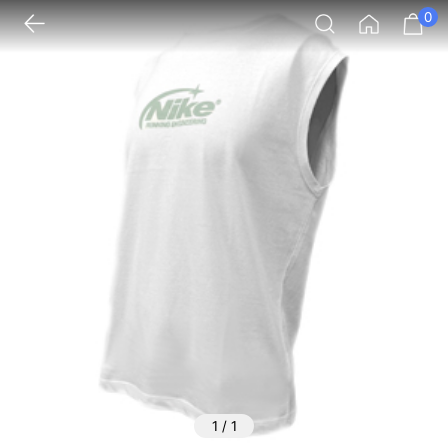
0
1
/
1