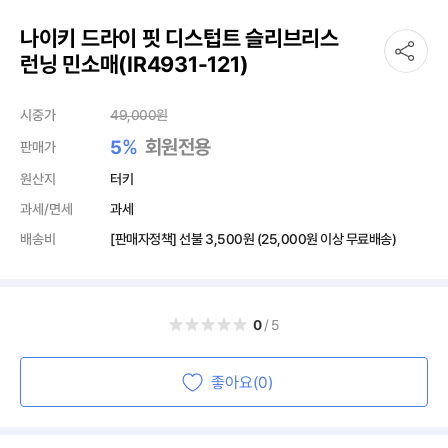
나이키 드라이 핏 디스텁트 슬리브리스
런닝 민소매(IR4931-121)
시중가
49,000
원
%
회원전용
5
판매가
원산지
터키
과세/면세
과세
배송비
[판매자정책] 선불
3,500원
(25,000원 이상 무료배송)
0
/5
좋아요(0)