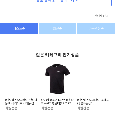
판매자 정보
상호/대표자
(주) 동이커머스
베스트순
최신순
낮은평점순
사업자 번호
346-87-03831
통신판매업 번호
제2026-고양덕양구-1438호
같은 카테고리 인기상품
이메일
dongeecom@naver.com
소재지
경기도 고양시 덕양구 꽃마을로64, 1235호
시
[내셔널 지오그래픽] 인피니
나이키 유소년 NSW 퓨추라
[내셔널 지오그래픽] 소매포
[
막이
움 배색 라이트 덕다운 점퍼
자수로고 반팔티(FZ5177-
켓 블루종점퍼
N227UDW410
010)
N226UJP340
N
회원전용
회원전용
회원전용
T