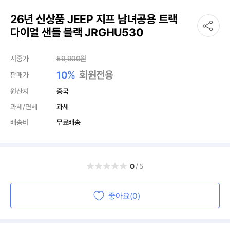
26년 신상품 JEEP 지프 남녀공용 트랙
다이얼 샌들 블랙 JRGHU530
시중가
59,900
원
%
회원전용
10
판매가
원산지
중국
과세/면세
과세
배송비
무료배송
0
/5
좋아요(0)