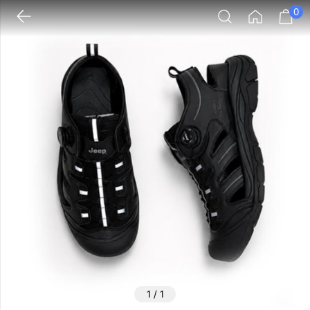
0
1
/
1