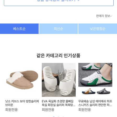
판매자 정보
상호/대표자
(주) 동이커머스
베스트순
최신순
낮은평점순
사업자 번호
346-87-03831
통신판매업 번호
제2026-고양덕양구-1438호
같은 카테고리 인기상품
이메일
dongeecom@naver.com
소재지
경기도 고양시 덕양구 꽃마을로64, 1235호
부
낫소 커브스 보아 방한슬리퍼
EVA 욕실화 초경량 물빠짐
무료배송 남성 에어메쉬 하프
숏
 신
브라운
욕실 화장실 슬리퍼 목욕탕
스니커즈 슬리퍼 편안한 하프
샤워 생활 용품 물놀이...
운동화 실내화 거실...
논
회원전용
회원전용
회원전용