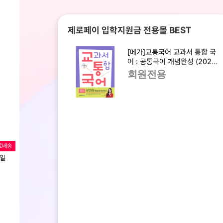
제로페이 입학지원금 전용몰 BEST
[메가]교통국어 교과서 통합 국
어 : 공통국어 개념완성 (2025
년)
회원전용
료배송
택일