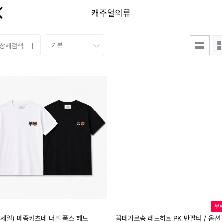
캐주얼의류
상세검색
무
름세일) 메종키츠네 더블 폭스 헤드
꼼데가르송 레드하트 PK 반팔티 / 옵션