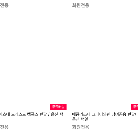
전용
회원전용
무료배송
무
키츠네 드레스드 캡폭스 반팔 / 옵션 택
메종키즈네 그레이와펜 남녀공용 반팔티
옵션 택일
전용
회원전용