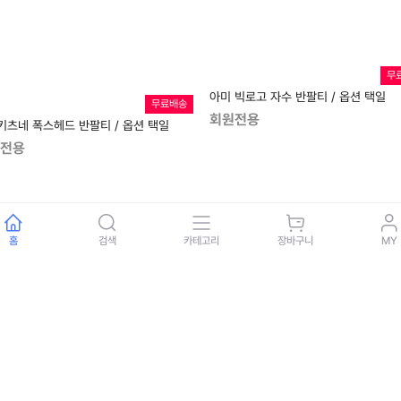
무
아미 빅로고 자수 반팔티 / 옵션 택일
무료배송
회원전용
키츠네 폭스헤드 반팔티 / 옵션 택일
전용
홈
검색
카테고리
장바구니
MY