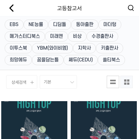
고등참고서
EBS
NE능률
디딤돌
동아출판
마더텅
메가스터디북스
미래엔
비상
수경출판사
이투스북
YBM(와이비엠)
지학사
키출판사
희망에듀
꿈을담는틀
쎄듀(CEDU)
쏠티북스
상세검색