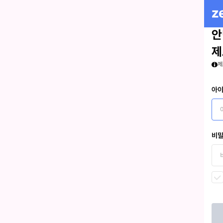
안
제
제
아
비