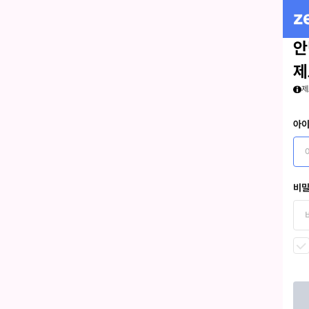
안
제
제
아
비