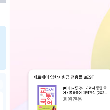
제로페이 입학지원금 전용몰 BEST
[메가]교통국어 교과서 통합 국
어 : 공통국어 개념완성 (2025
년)
회원전용