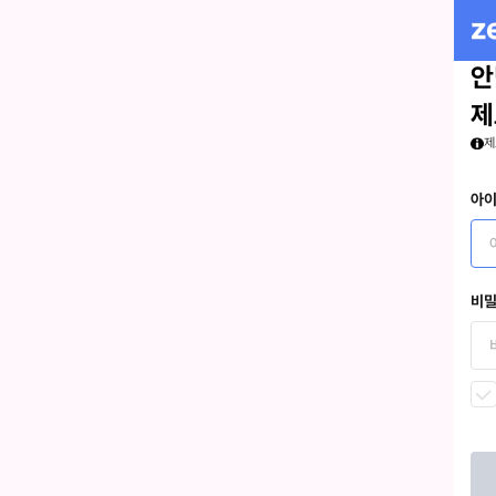
안
제
제
아
비