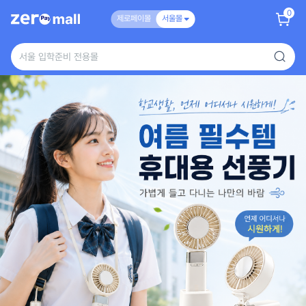
0
제로페이몰
서울몰