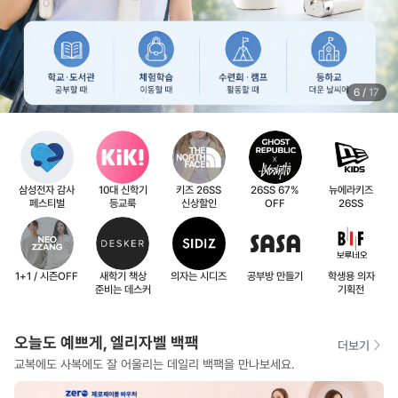
6
/
17
삼성전자 감사
10대 신학기
키즈 26SS
26SS 67%
뉴에라키즈
페스티벌
등교룩
신상할인
OFF
26SS
1+1 / 시즌OFF
새학기 책상
의자는 시디즈
공부방 만들기
학생용 의자
준비는 데스커
기획전
오늘도 예쁘게, 엘리자벨 백팩
더보기
교복에도 사복에도 잘 어울리는 데일리 백팩을 만나보세요.