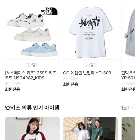
[노스페이스 키즈] 25SS 키즈
OG 에센셜 반팔티 YT-303
핀턱 카펜
코트 NS94R82_KIDS
YP-501
33,300
원
89,000
원
42,800
원
회원전용
회원전용
회원전용
👕키즈 의류 인기 아이템
더보기