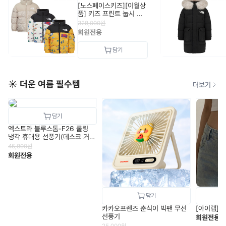
[노스페이스키즈][이월상
품] 키즈 프린트 눕시 자
켓 (RDS)
328,000
원
NJ1DR65_KIDS
회원전용
☀️ 더운 여름 필수템
더보기
엑스트라 블루스톰-F26 쿨링
냉각 휴대용 선풍기(데스크 거치
&100도 회전 베이스)
45,800
원
회원전용
카카오프렌즈 춘식이 빅팬 무선
[아이랩] 
선풍기
회원전용
25,000
원