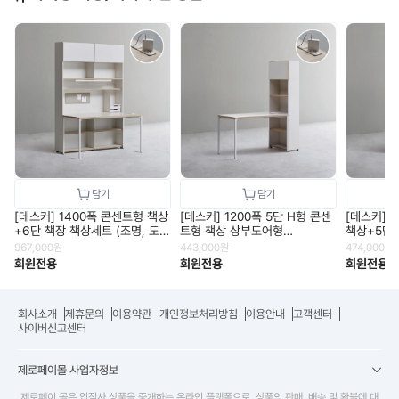
[데스커] 1400폭 콘센트형 책상
[데스커] 1200폭 5단 H형 콘센
[데스커] 
+6단 책장 책상세트 (조명, 도
트형 책상 상부도어형
책상+5단 
어 포함) DSCJ146ALS
DSCJ165S
보드 미포함
967,000
원
443,000
원
474,000
원
회원전용
회원전용
회원전용
회사소개
제휴문의
이용약관
개인정보처리방침
이용안내
고객센터
사이버신고센터
제로페이몰 사업자정보
제로페이 몰은 입점사 상품을 중개하는 온라인 플랫폼으로, 상품의 판매, 배송 및 환불에 대