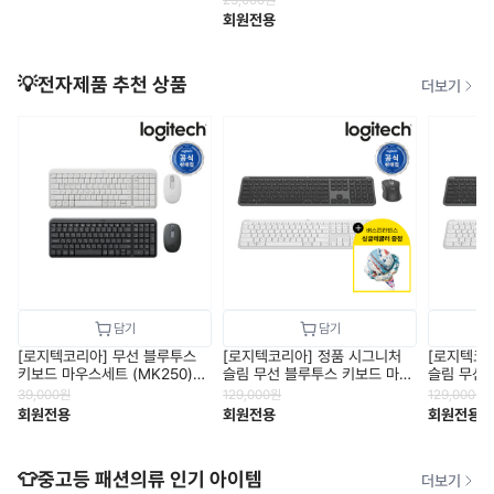
회원전용
💡전자제품 추천 상품
더보기
[로지텍코리아] 무선 블루투스
[로지텍코리아] 정품 시그니처
[로지텍코
키보드 마우스세트 (MK250)
슬림 무선 블루투스 키보드 마우
슬림 무선
무선콤보/수신기미포함
스 세트 (MK950)
스 세트 (M
39,000
원
129,000
원
129,000
원
회원전용
회원전용
회원전용
👕중고등 패션의류 인기 아이템
더보기