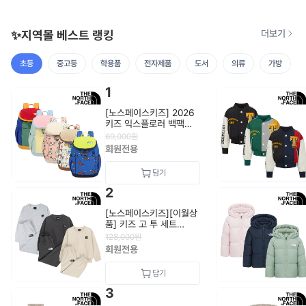
✨지역몰 베스트 랭킹
더보기
초등
중고등
학용품
전자제품
도서
의류
가방
1
[노스페이스키즈] 2026
키즈 익스플로러 백팩
NM2DS55_KIDS
69,000
원
회원전용
2
[노스페이스키즈][이월상
품] 키즈 고 투 세트
NM5MS01_KIDS
128,000
원
회원전용
3