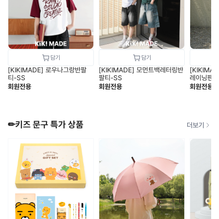
[KIKIMADE] 로우나그랑반팔
[KIKIMADE] 모먼트백레터링반
[KIKIM
티-SS
팔티-SS
레이닝팬츠
회원전용
회원전용
회원전용
✏키즈 문구 특가 상품
더보기