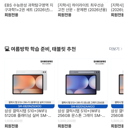
EBS 수능완성 과학탐구영역 지
[지학사] 하이라이트 최우선순
[지학사] 
구과학1+2권 세트 (2026년)
고전 산문 - 문제편 (2026년용)
(2026년용
2027학년도 수능 연계교재
회원전용
회원전용
회원전용
💻 여름방학 학습 준비, 태블릿 추천
더보기
삼성 갤럭시탭 S10+(WiFi)
삼성 갤럭시탭 S10+(WiFi)
삼성 갤럭시탭
512GB 플래티넘 실버 SM-
256GB 문스톤 그레이 SM-
256GB 
X820NZSEKOO
X820NZAAKOO
X820NZ
1,698,400
원
1,399,200
원
1,399,200
회원전용
회원전용
회원전용