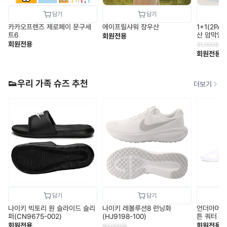
카카오프렌즈 제로페이 문구세
에이프릴샤워 장우산
1+1(2P
트6
산 암막양
회원전용
회원전용
31,900
원
회원전용
👟우리 가족 슈즈 추천
더보기
나이키 빅토리 원 슬라이드 슬리
나이키 레볼루션8 런닝화
언더아머 
퍼(CN9675-002)
(HJ9198-100)
튼 쿼터 양말
3켤레
회원전용
회원전용
89,000
원