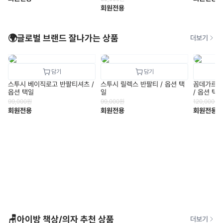
회원전용
🌍글로벌 브랜드 잘나가는 상품
더보기
스투시 베이직로고 반팔티셔츠 /
스투시 릴렉스 반팔티 / 옵션 택
꼼데가르송
옵션 택일
일
/ 옵션 택
99,000
원
99,000
원
120,000
원
회원전용
회원전용
회원전용
🪑아이방 책상/의자 추천 상품
더보기