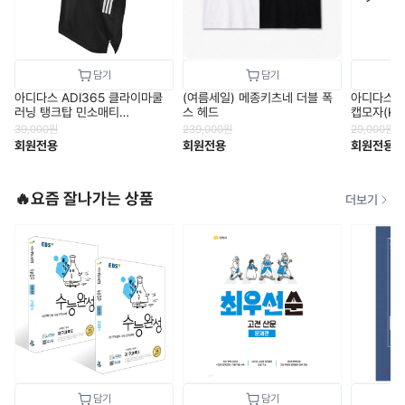
아디다스 ADI365 클라이마쿨
아디다스 
(여름세일) 메종키츠네 더블 폭
러닝 탱크탑 민소매티
캡모자(KV
스 헤드
(JZ6544)
39,000
원
29,000
원
239,000
원
회원전용
회원전용
회원전용
🔥요즘 잘나가는 상품
더보기