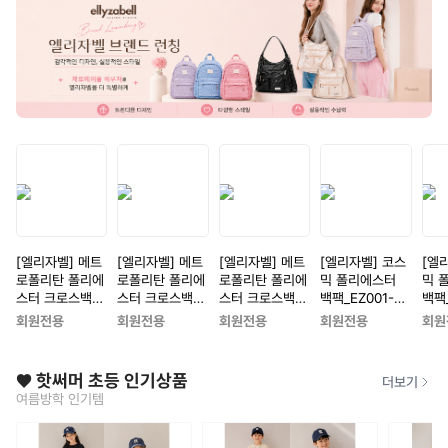
[엘리자벨] 메트
[엘리자벨] 메트
[엘리자벨] 메트
[엘리자벨] 코스
[엘
로폴리탄 폴리에
로폴리탄 폴리에
로폴리탄 폴리에
믹 폴리에스터
믹 
스터 크로스백_E
스터 크로스백_E
스터 크로스백_E
백팩_EZ001-B
백팩_
Z005-BK[블랙]
Z005-SV[실버]
Z005-WH[화이
K[블랙]
V[실
회원전용
회원전용
회원전용
회원전용
회원
트]
❤️ 핫써머 초등 인기상품
더보기
여름방학 인기템