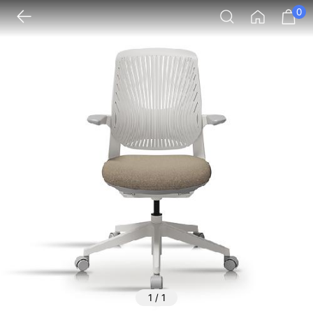
0
1
/
1