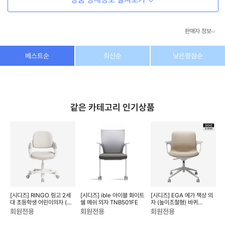
판매자 정보
상호/대표자
(주) 동이커머스
베스트순
최신순
낮은평점순
사업자 번호
346-87-03831
통신판매업 번호
제2026-고양덕양구-1438호
같은 카테고리 인기상품
이메일
dongeecom@naver.com
소재지
경기도 고양시 덕양구 꽃마을로64, 1235호
의
[시디즈] RINGO 링고 2세
[시디즈] ible 아이블 화이트
[시디즈] EGA 에가 책상 의
[
미포
대 초등학생 어린이의자 (발
쉘 메쉬 의자 TNB501FE
자 (높이조절형) 바퀴
받침 포함) S51ACF0VG
TN603FY
T
회원전용
회원전용
회원전용