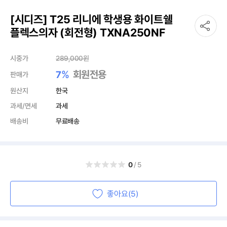
[시디즈] T25 리니에 학생용 화이트쉘
플렉스의자 (회전형) TXNA250NF
시중가
289,000
원
%
회원전용
7
판매가
원산지
한국
과세/면세
과세
배송비
무료배송
0
/5
좋아요(5)