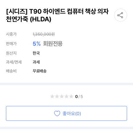
[시디즈] T90 하이엔드 컴퓨터 책상 의자
천연가죽 (HLDA)
시중가
1,350,000
원
%
회원전용
5
판매가
원산지
한국
과세/면세
과세
배송비
무료배송
0
/5
좋아요(0)