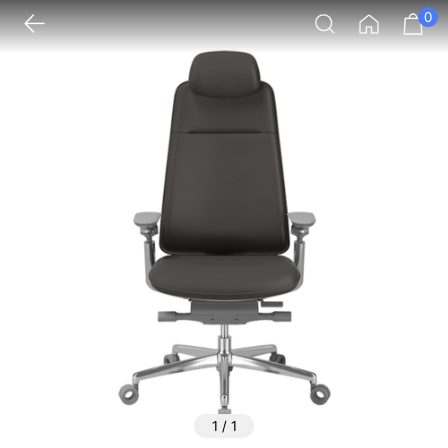
0
1
/
1