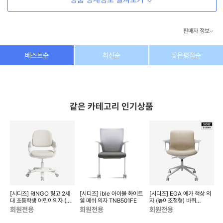
판매자 정보
상호/대표자
(주) 동이커머스
베스트순
최신순
낮은평점순
사업자 번호
346-87-03831
통신판매업 번호
제2026-고양덕양구-1438호
같은 카테고리 인기상품
이메일
dongeecom@naver.com
소재지
경기도 고양시 덕양구 꽃마을로64, 1235호
이트
[시디즈] RINGO 링고 2세
[시디즈] ible 아이블 화이트
[시디즈] EGA 에가 책상 의
[
대 초등학생 어린이의자 (발
쉘 메쉬 의자 TNB501FE
자 (높이조절형) 바퀴
받침 포함) S51ACF0VG
TN603FY
T
회원전용
회원전용
회원전용