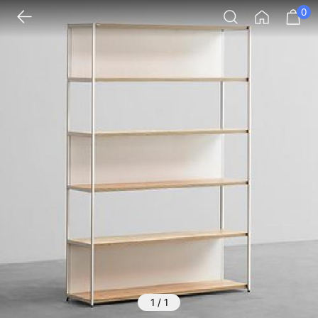
0
1
/
1