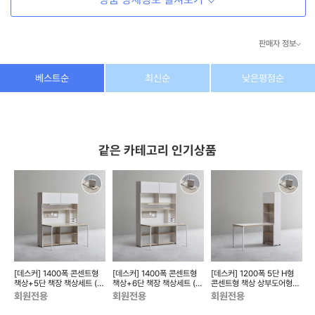
판매자 정보
상호/대표자
(주) 동이커머스
베스트순
최신순
낮은평점순
사업자 번호
346-87-03831
통신판매업 번호
제2026-고양덕양구-1438호
같은 카테고리 인기상품
이메일
dongeecom@naver.com
소재지
경기도 고양시 덕양구 꽃마을로64, 1235호
[데스커] 1400폭 콘센트형
[데스커] 1400폭 콘센트형
[데스커] 1200폭 5단 H형
책상+5단 책장 책상세트 (조
책상+6단 책장 책상세트 (조
콘센트형 책상 상부도어형
(
명, 도어 포함)
명, 도어 포함)
DSCJ165S
D
회원전용
회원전용
회원전용
DSCJ145A...
DSCJ146A...