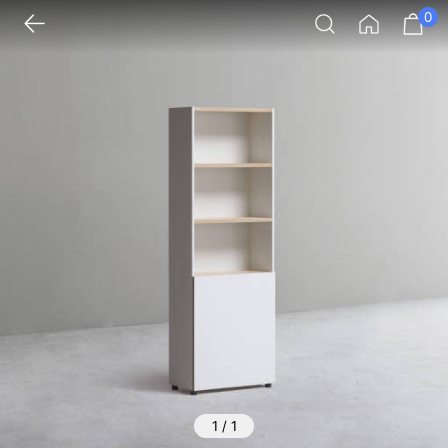
0
1
/
1