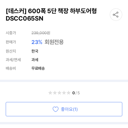
[데스커] 600폭 5단 책장 하부도어형
DSCC065SN
시중가
239,000
원
%
회원전용
23
판매가
원산지
한국
과세/면세
과세
배송비
무료배송
0
/5
좋아요(1)