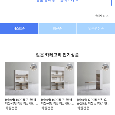
판매자 정보
상호/대표자
(주) 동이커머스
베스트순
최신순
낮은평점순
사업자 번호
346-87-03831
통신판매업 번호
제2026-고양덕양구-1438호
같은 카테고리 인기상품
이메일
dongeecom@naver.com
소재지
경기도 고양시 덕양구 꽃마을로64, 1235호
[데스커] 1400폭 콘센트형
[데스커] 1400폭 콘센트형
[데스커] 1200폭 5단 H형
[
책상+5단 책장 책상세트 (조
책상+6단 책장 책상세트 (조
콘센트형 책상 상부도어형
명, 도어 포함)
명, 도어 포함)
DSCJ165S
D
회원전용
회원전용
회원전용
DSCJ145A...
DSCJ146A...