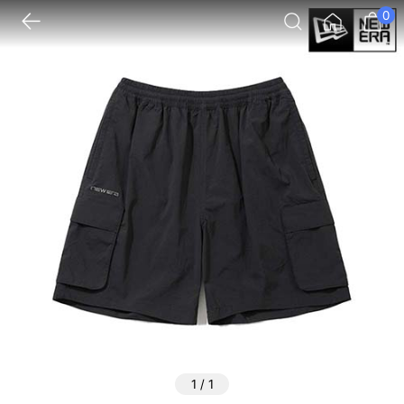
0
1
/
1