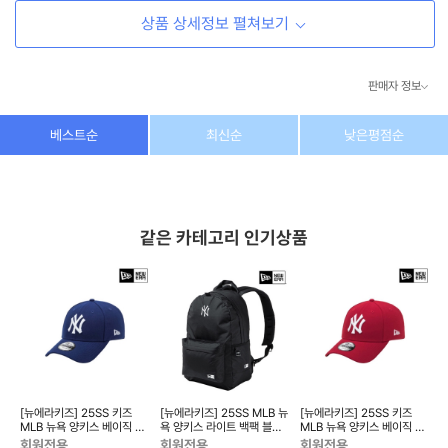
상품 상세정보 펼쳐보기
판매자 정보
상호/대표자
(주) 동이커머스
베스트순
최신순
낮은평점순
사업자 번호
346-87-03831
통신판매업 번호
제2026-고양덕양구-1438호
같은 카테고리 인기상품
이메일
dongeecom@naver.com
소재지
경기도 고양시 덕양구 꽃마을로64, 1235호
 키
[뉴에라키즈] 25SS 키즈
[뉴에라키즈] 25SS MLB 뉴
[뉴에라키즈] 25SS 키즈
[
MLB 뉴욕 양키스 베이직 볼
욕 양키스 라이트 백팩 블랙
MLB 뉴욕 양키스 베이직 볼
캡 다크 로얄 13570683
14541192
캡 스칼렛 13570679
회원전용
회원전용
회원전용