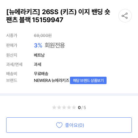
[뉴에라키즈] 26SS (키즈) 이지 밴딩 숏
팬츠 블랙 15159947
시중가
69,000
원
%
회원전용
3
판매가
원산지
베트남
과세/면세
과세
배송비
무료배송
브랜드
NEWERA 뉴에라키즈
해당 브랜드 상품보기
0
/5
좋아요(0)