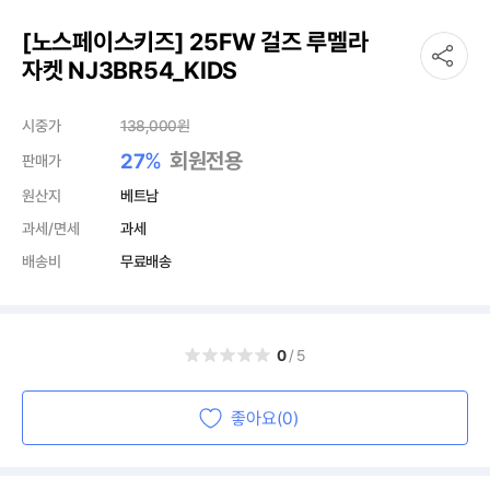
[노스페이스키즈] 25FW 걸즈 루멜라
자켓 NJ3BR54_KIDS
시중가
138,000
원
%
회원전용
27
판매가
원산지
베트남
과세/면세
과세
배송비
무료배송
0
/5
좋아요(0)