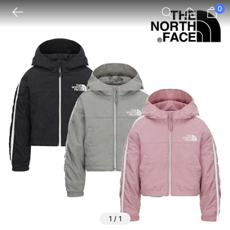
0
1
/
1