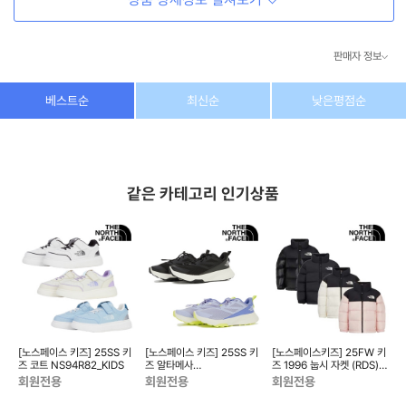
판매자 정보
상호/대표자
(주) 동이커머스
베스트순
최신순
낮은평점순
사업자 번호
346-87-03831
통신판매업 번호
제2026-고양덕양구-1438호
같은 카테고리 인기상품
이메일
dongeecom@naver.com
소재지
경기도 고양시 덕양구 꽃마을로64, 1235호
걸
[노스페이스 키즈] 25SS 키
[노스페이스 키즈] 25SS 키
[노스페이스키즈] 25FW 키
[
즈 코트 NS94R82_KIDS
즈 알타메사
즈 1996 눕시 자켓 (RDS)
NS97R84_KIDS
NJ1DR67_KIDS
N
회원전용
회원전용
회원전용