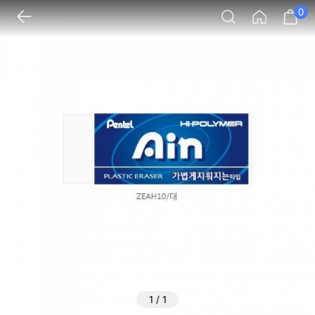
0
1
/
1