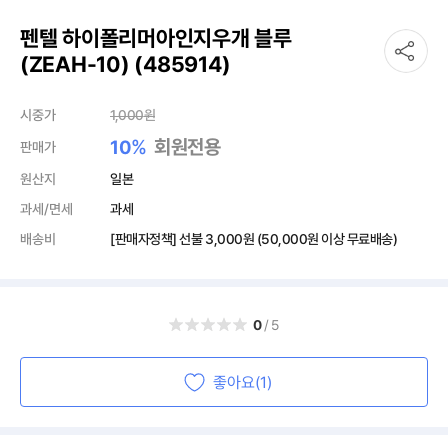
펜텔 하이폴리머아인지우개 블루
(ZEAH-10) (485914)
시중가
1,000
원
%
회원전용
10
판매가
원산지
일본
과세/면세
과세
배송비
[판매자정책] 선불
3,000원
(50,000원 이상 무료배송)
0
/5
좋아요(1)