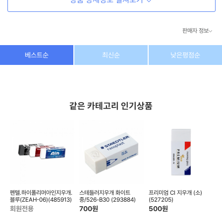
판매자 정보
상호/대표자
(주) 동이커머스
베스트순
최신순
낮은평점순
사업자 번호
346-87-03831
통신판매업 번호
제2026-고양덕양구-1438호
같은 카테고리 인기상품
이메일
dongeecom@naver.com
소재지
경기도 고양시 덕양구 꽃마을로64, 1235호
 바
펜텔.하이폴리머아인지우개.
스테들러지우개 화이트
프리미엄 CI 지우개 (소)
리
블루(ZEAH-06)(485913)
중/526-B30 (293884)
(527205)
상
회원전용
700
원
500
원
2