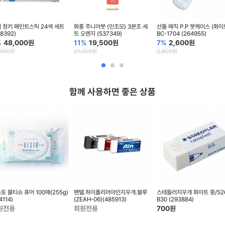
 청키 페인트스틱 24색 세트
화홍 주니어붓 (인조모) 3본조 세
산돌 매직 P.P 붓케이스 (화이
58392)
트 오렌지 (537349)
BC-1704 (264955)
%
48,000
원
11%
19,500
원
7%
2,600
원
,000
원
21,900
원
2,800
원
함께 사용하면 좋은 상품
토 물티슈 퓨어 100매(255g)
펜텔.하이폴리머아인지우개.블루
스테들러지우개 화이트 중/52
4114)
(ZEAH-06)(485913)
B30 (293884)
원전용
회원전용
700
원