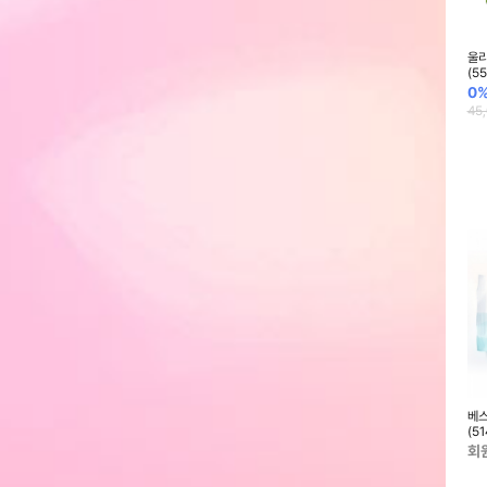
(인조모) 3본조 세
신한 샤미 포스터세트 20ml 24색
어썸페인팅 AP 디자인 평붓 8호 3
울리
348)
(253247)
개입 (FLT-8) (553454)
(5
00
원
0.3%
34,900
원
28%
10,800
원
0
35,000
원
15,000
원
45
F 12색세트
펜텔 하이폴리머아인지우개 블루
문화 고투명 클리어L홀더 F492-
베스
(ZEAH-10) (485914)
7(10입) (257778)
(51
회원전용
회원전용
회