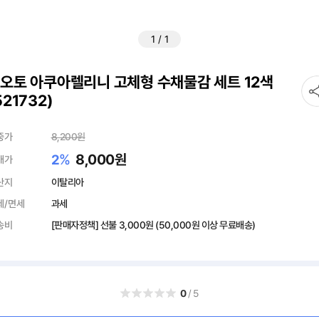
1
/
1
오토 아쿠아렐리니 고체형 수채물감 세트 12색
521732)
중가
8,200
원
%
8,000
원
2
매가
산지
이탈리아
세/면세
과세
송비
[판매자정책] 선불
3,000원
(50,000원 이상 무료배송)
0
/5