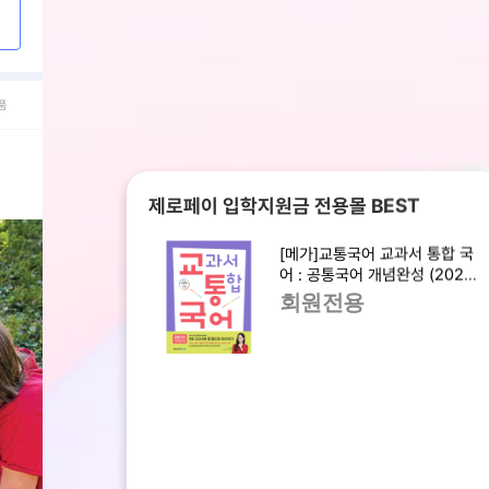
품
제로페이 입학지원금 전용몰 BEST
[메가]교통국어 교과서 통합 국
어 : 공통국어 개념완성 (2025
년)
회원전용