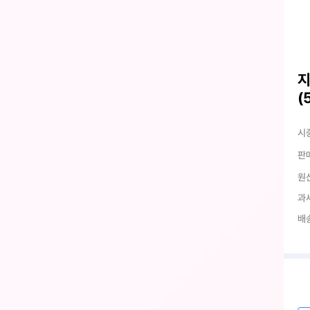
지
(
시
판
원
과
배