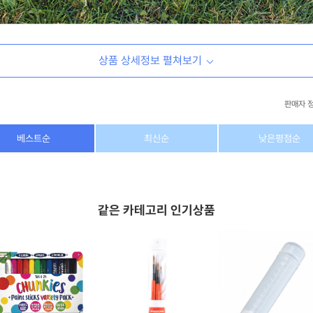
상품 상세정보 펼쳐보기
판매자 
상호/대표자
(주) 동이커머스
베스트순
최신순
낮은평점순
사업자 번호
346-87-03831
통신판매업 번호
제2026-고양덕양구-1438호
같은 카테고리 인기상품
이메일
dongeecom@naver.com
소재지
경기도 고양시 덕양구 꽃마을로64, 1235호