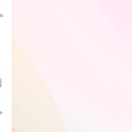
트)
어썸페인팅 AP 주니어 붓세트
신한 샤미 포스터세트 20ml 12색
신한 샤미 포스터세트
(FLAT 3본조) (552908)
(457965)
(253246)
20%
6,000
원
22%
17,500
원
0.7%
27,000
7,500
원
22,400
원
27,200
원
6-
아모스 딱풀 35g 1개입(482299)
스테들러 샤프심 0.5mm 2B
펜텔 그래프샤프(PG
(221179)
(229580)
1,400
원
회원전용
0%
11,400
원
9,200
원