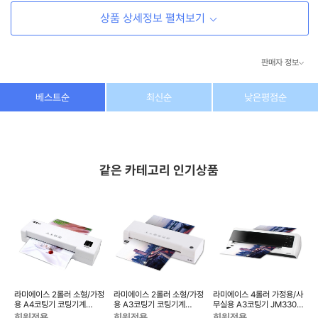
상품 상세정보 펼쳐보기
판매자 정보
상호/대표자
(주) 동이커머스
베스트순
최신순
낮은평점순
사업자 번호
346-87-03831
통신판매업 번호
제2026-고양덕양구-1438호
같은 카테고리 인기상품
이메일
dongeecom@naver.com
소재지
경기도 고양시 덕양구 꽃마을로64, 1235호
기
라미에이스 2롤러 소형/가정
라미에이스 2롤러 소형/가정
라미에이스 4롤러 가정용/사
용 A4코팅기 코팅기계
용 A3코팅기 코팅기계
무실용 A3코팅기 JM3304
단
LA2302A 무열코팅 용지걸
UL3302 역회전 용지걸림제
무열코팅 역회전 용지걸림...
회원전용
회원전용
회원전용