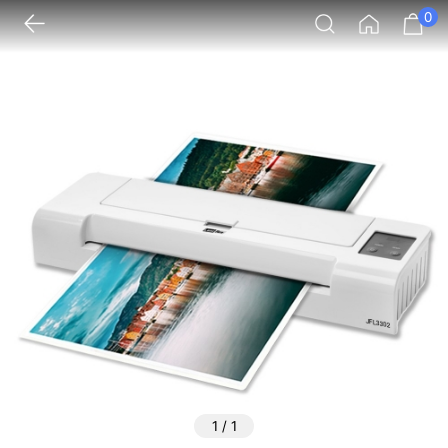
0
1
/
1