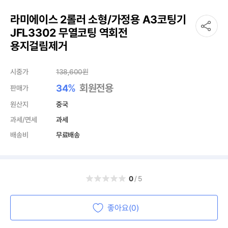
라미에이스 2롤러 소형/가정용 A3코팅기
JFL3302 무열코팅 역회전
용지걸림제거
시중가
138,600
원
%
회원전용
34
판매가
원산지
중국
과세/면세
과세
배송비
무료배송
0
/5
좋아요(0)