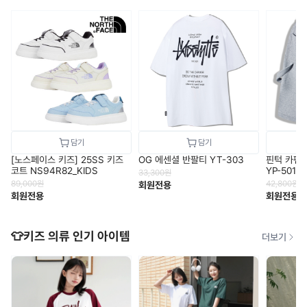
[노스페이스 키즈] 25SS 키즈
OG 에센셜 반팔티 YT-303
핀턱 카펜
코트 NS94R82_KIDS
YP-501
33,300
원
89,000
원
42,800
원
회원전용
회원전용
회원전용
👕키즈 의류 인기 아이템
더보기