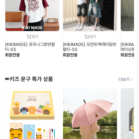
[KIKIMADE] 로우나그랑반팔
[KIKIMADE] 모먼트백레터링반
[KIKIM
티-SS
팔티-SS
레이닝팬츠
회원전용
회원전용
회원전용
✏키즈 문구 특가 상품
더보기