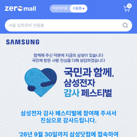
0
제로페이몰
서울몰