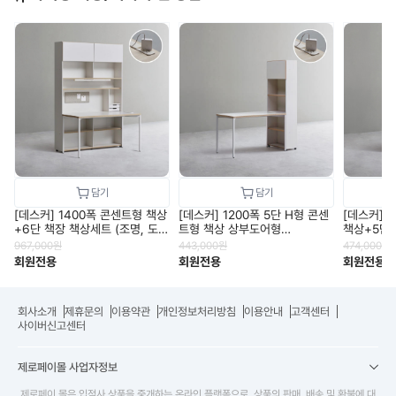
[데스커] 1400폭 콘센트형 책상
[데스커] 1200폭 5단 H형 콘센
[데스커] 
+6단 책장 책상세트 (조명, 도
트형 책상 상부도어형
책상+5단 
어 포함) DSCJ146ALS
DSCJ165S
보드 미포함
967,000
원
443,000
원
474,000
원
회원전용
회원전용
회원전용
회사소개
제휴문의
이용약관
개인정보처리방침
이용안내
고객센터
사이버신고센터
제로페이몰 사업자정보
제로페이 몰은 입점사 상품을 중개하는 온라인 플랫폼으로, 상품의 판매, 배송 및 환불에 대