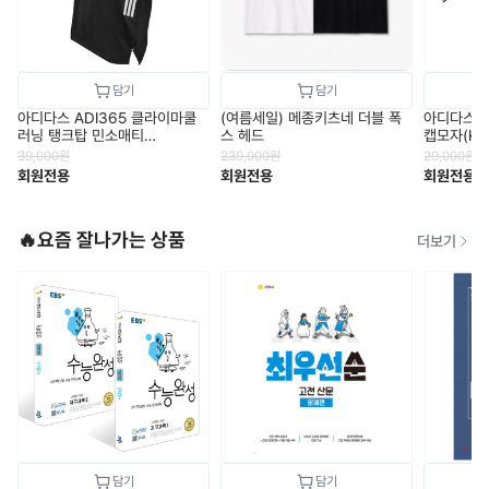
아디다스 ADI365 클라이마쿨
아디다스 
(여름세일) 메종키츠네 더블 폭
러닝 탱크탑 민소매티
캡모자(KV
스 헤드
(JZ6544)
39,000
원
29,000
원
239,000
원
회원전용
회원전용
회원전용
🔥요즘 잘나가는 상품
더보기