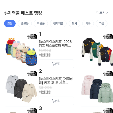
✨지역몰 베스트 랭킹
더보기
초등
중고등
학용품
전자제품
도서
의류
가방
1
[노스페이스키즈] 2026
키즈 익스플로러 백팩
NM2DS55_KIDS
69,000
원
회원전용
2
[노스페이스키즈][이월상
품] 키즈 고 투 세트
NM5MS01_KIDS
128,000
원
회원전용
3