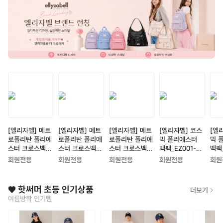
[엘리자벨] 메트
[엘리자벨] 메트
[엘리자벨] 메트
[엘리자벨] 코스
[엘
로폴리탄 폴리에
로폴리탄 폴리에
로폴리탄 폴리에
믹 폴리에스터
믹 
스터 크로스백_E
스터 크로스백_E
스터 크로스백_E
백팩_EZ001-B
백팩_
Z005-BK[블랙]
Z005-SV[실버]
Z005-WH[화이
K[블랙]
V[실
회원전용
회원전용
회원전용
회원전용
회원
트]
❤️ 핫써머 초등 인기상품
더보기
여름방학 인기템