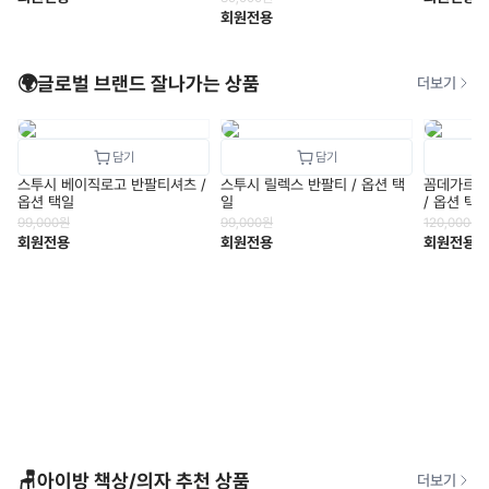
회원전용
🌍글로벌 브랜드 잘나가는 상품
더보기
스투시 베이직로고 반팔티셔츠 /
스투시 릴렉스 반팔티 / 옵션 택
꼼데가르송
옵션 택일
일
/ 옵션 택
99,000
원
99,000
원
120,000
원
회원전용
회원전용
회원전용
🪑아이방 책상/의자 추천 상품
더보기