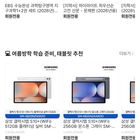
EBS 수능완성 과학탐구영역 지
[지학사] 하이라이트 최우선순
[지학사] 
구과학1+2권 세트 (2026년)
고전 산문 - 문제편 (2026년용)
(2026년용
2027학년도 수능 연계교재
회원전용
회원전용
회원전용
💻 여름방학 학습 준비, 태블릿 추천
더보기
삼성 갤럭시탭 S10+(WiFi)
삼성 갤럭시탭 S10+(WiFi)
삼성 갤럭시탭
512GB 플래티넘 실버 SM-
256GB 문스톤 그레이 SM-
256GB 
X820NZSEKOO
X820NZAAKOO
X820NZ
1,698,400
원
1,399,200
원
1,399,200
회원전용
회원전용
회원전용