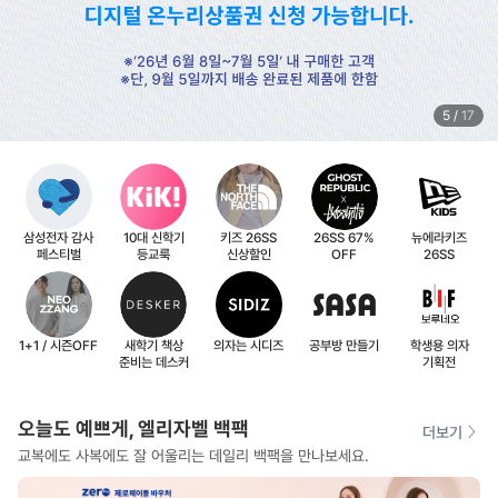
6
/
17
삼성전자 감사
10대 신학기
키즈 26SS
26SS 67%
뉴에라키즈
페스티벌
등교룩
신상할인
OFF
26SS
1+1 / 시즌OFF
새학기 책상
의자는 시디즈
공부방 만들기
학생용 의자
준비는 데스커
기획전
오늘도 예쁘게, 엘리자벨 백팩
더보기
교복에도 사복에도 잘 어울리는 데일리 백팩을 만나보세요.