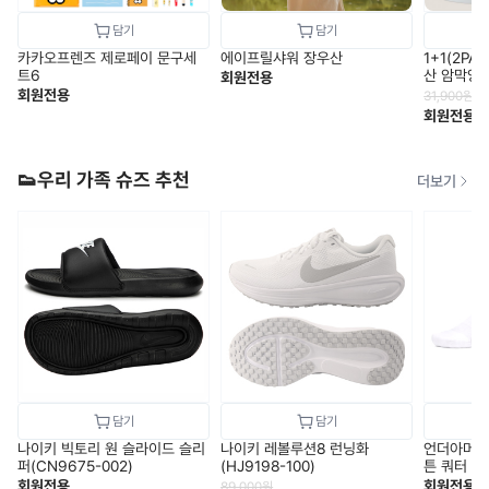
카카오프렌즈 제로페이 문구세
에이프릴샤워 장우산
1+1(2P
트6
산 암막양
회원전용
회원전용
31,900
원
회원전용
👟우리 가족 슈즈 추천
더보기
나이키 빅토리 원 슬라이드 슬리
나이키 레볼루션8 런닝화
언더아머 
퍼(CN9675-002)
(HJ9198-100)
튼 쿼터 양말
3켤레
회원전용
회원전용
89,000
원