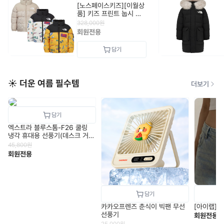
[노스페이스키즈][이월상
품] 키즈 프린트 눕시 자
켓 (RDS)
328,000
원
NJ1DR65_KIDS
회원전용
☀️ 더운 여름 필수템
더보기
엑스트라 블루스톰-F26 쿨링
냉각 휴대용 선풍기(데스크 거치
&100도 회전 베이스)
45,800
원
회원전용
카카오프렌즈 춘식이 빅팬 무선
[아이랩] 
선풍기
회원전용
25,000
원