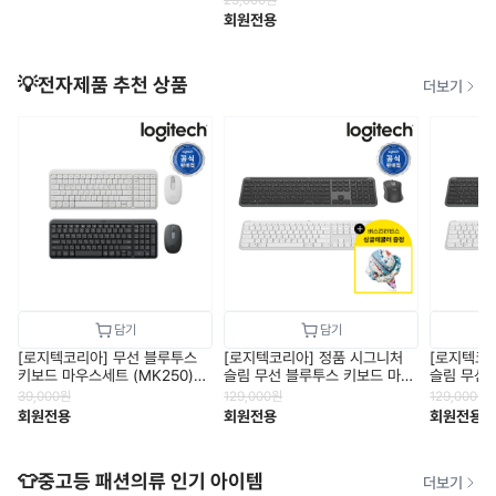
회원전용
💡전자제품 추천 상품
더보기
[로지텍코리아] 무선 블루투스
[로지텍코리아] 정품 시그니처
[로지텍코
키보드 마우스세트 (MK250)
슬림 무선 블루투스 키보드 마우
슬림 무선
무선콤보/수신기미포함
스 세트 (MK950)
스 세트 (M
39,000
원
129,000
원
129,000
원
회원전용
회원전용
회원전용
👕중고등 패션의류 인기 아이템
더보기